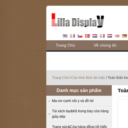
Trang Chủ
Về chúng tôi
Blog
Trang Chủ
/
Các hình thức ăn mặc
/ Toàn thân tr
Toàn
Danh mục sản phẩm
Ma-nơ-canh nội y và đồ lót
Túi xách tay&Kệ trưng bày cửa hàng
giày dép
Trang sức&Cửa hàng đồng hồ hiển