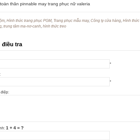
 toàn thân pinnable may trang phục nữ valeria
nộm
,
Hình thức trang phục PGM
,
Trang phục mẫu may
,
Công ty cửa hàng
,
Hình thức
g
,
trung tâm ma-nơ-canh
,
hình thức treo
điều tra
*
:
*
điệp:
1 + 4 = ?
inh: