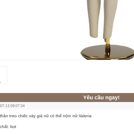
Yêu cầu ngay!
07-13 09:07:34
thân treo chiếc váy giả nữ có thể nộm nữ Valeria
chất: bọt