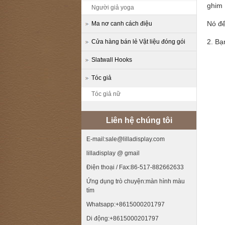
ghim
Người giả yoga
Nó để
Ma nơ canh cách điệu
2. Bạ
Cửa hàng bán lẻ Vật liệu đóng gói
Slatwall Hooks
Tóc giả
Tóc giả nữ
Liên hệ chúng tôi
E-mail:sale@lilladisplay.com
lilladisplay @ gmail
Điện thoại / Fax:86-517-882662633
Ứng dụng trò chuyện:màn hình màu
tím
Whatsapp:+8615000201797
Di động:+8615000201797