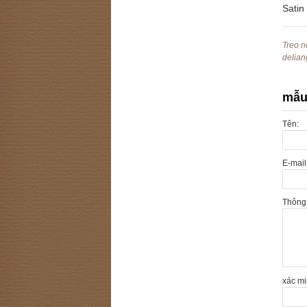
Satin
Treo 
delian
mẫu 
Tên:
E-mail
Thông 
xác m