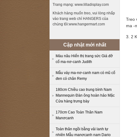
Trang mạng: www.lilladisplay.com
Khách hàng muốn treo, vui lòng nhấp
vào trang web chỉ HANGERS của
Treo 
chúng tôi:www.hangermart.com
ma -n
3. 2 
Cập nhật mới nhất
Màu nâu Hiển thị trang sức Giá đỡ
cổ ma-nơ-canh Judith
Mẫu váy ma-nơ-canh nam có mũ cổ
đen có chân Remy
180cm Chiều cao trung bình Nam
Mannequin Đàn ông hoàn hảo Mặc
Cửa hàng trưng bày
170cm Cao Toàn Thân Nam
Manơcanh
Toàn thân ngồi bằng vải lanh tự
nhiên Mẫu manơcanh nam Dario