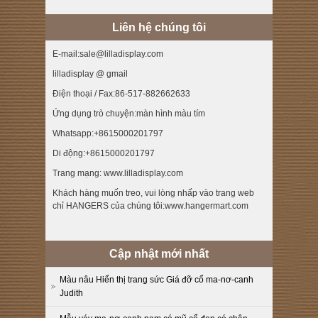
Liên hệ chúng tôi
E-mail:sale@lilladisplay.com
lilladisplay @ gmail
Điện thoại / Fax:86-517-882662633
Ứng dụng trò chuyện:màn hình màu tím
Whatsapp:+8615000201797
Di động:+8615000201797
Trang mạng: www.lilladisplay.com
Khách hàng muốn treo, vui lòng nhấp vào trang web
chỉ HANGERS của chúng tôi:www.hangermart.com
Cập nhật mới nhất
Màu nâu Hiển thị trang sức Giá đỡ cổ ma-nơ-canh
Judith