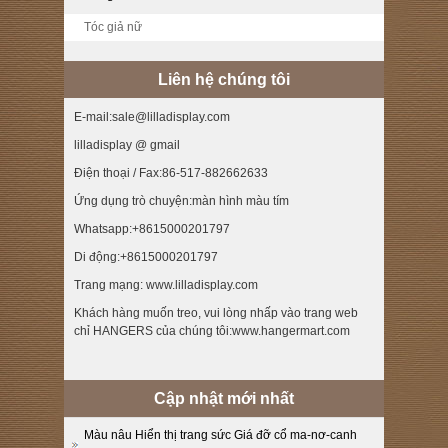
Tóc giả nữ
Liên hệ chúng tôi
E-mail:sale@lilladisplay.com
lilladisplay @ gmail
Điện thoại / Fax:86-517-882662633
Ứng dụng trò chuyện:màn hình màu tím
Whatsapp:+8615000201797
Di động:+8615000201797
Trang mạng: www.lilladisplay.com
Khách hàng muốn treo, vui lòng nhấp vào trang web
chỉ HANGERS của chúng tôi:www.hangermart.com
Cập nhật mới nhất
Màu nâu Hiển thị trang sức Giá đỡ cổ ma-nơ-canh