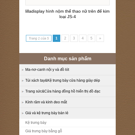
lilladisplay hình nộm thể thao nữ trên đế kim
loại JS-4
1
2
3
4
5
»
Trang 1 của 5
Danh mục sản phẩm
Ma-nơ-canh nội y và đồ lót
Túi xách tay&Kệ trưng bày cửa hàng giày dép
Trang sức&Cửa hàng đồng hồ hiển thị đồ đạc
Kính râm và kính đeo mắt
Giá và kệ trưng bày bán lẻ
Kệ trưng bày
Giá trưng bày bằng gỗ