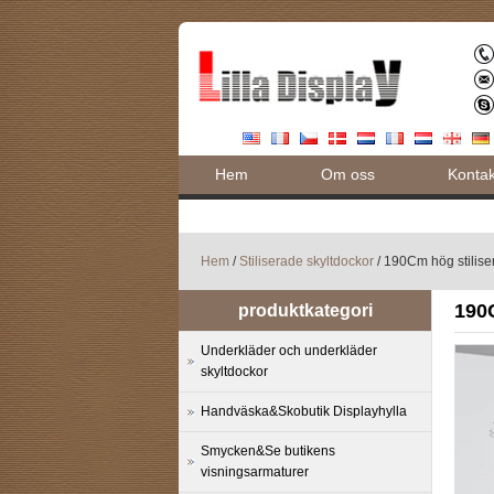
Hem
Om oss
Kontak
Hem
/
Stiliserade skyltdockor
/ 190Cm hög stilise
190
produktkategori
Underkläder och underkläder
skyltdockor
Handväska&Skobutik Displayhylla
Smycken&Se butikens
visningsarmaturer