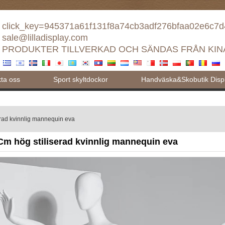
click_key=945371a61f131f8a74cb3adf276bfaa02e6c7
sale@lilladisplay.com
PRODUKTER TILLVERKAD OCH SÄNDAS FRÅN KIN
ta oss
Sport skyltdockor
Handväska&Skobutik Displ
rad kvinnlig mannequin eva
Cm hög stiliserad kvinnlig mannequin eva