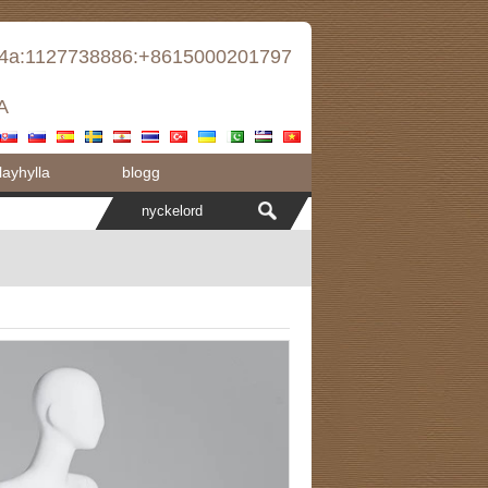
d4a:1127738886:+8615000201797
A
ayhylla
blogg