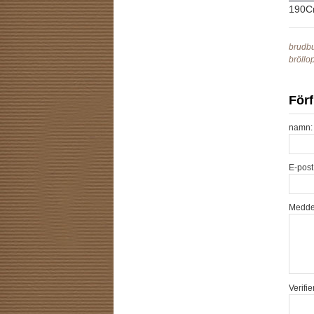
190Cm
brudbu
bröllo
Förf
namn:
E-post
Medde
Verifie