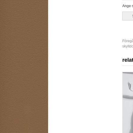
Ange s
Föreg
skyltd
rela