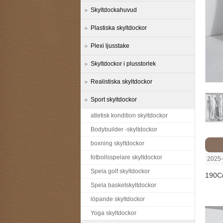
Skyltdockahuvud
Plastiska skyltdockor
Plexi ljusstake
Skyltdockor i plusstorlek
Realistiska skyltdockor
Sport skyltdockor
atletisk kondition skyltdockor
Bodybuilder -skyltdockor
boxning skyltdockor
fotbollsspelare skyltdockor
2025-
Spela golf skyltdockor
190Cm
Spela basketskyltdockor
löpande skyltdockor
Yoga skyltdockor