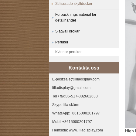
Stiliserade skyltdockor
Förpackningsmaterial för
detaljhandel
Slatwall krokar
Peruker
Kvinnor peruker
Kontakta oss
E-post:sale@lilladisplay.com
lilladisplay@gmail.com
Tel / fax:86-517-882662633
Skype:lila skärm
WhatsApp:+8615000201797
Mobil:+8615000201797
Hemsida: www.lilladisplay.com
High 