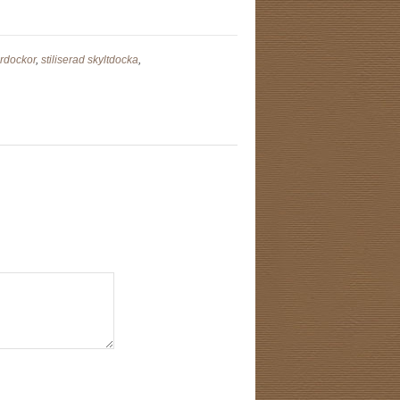
erdockor
,
stiliserad skyltdocka
,