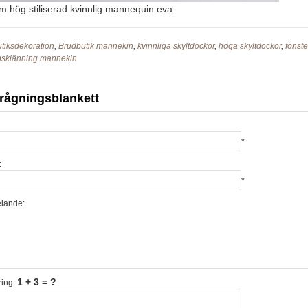
 hög stiliserad kvinnlig mannequin eva
tiksdekoration
,
Brudbutik mannekin
,
kvinnliga skyltdockor
,
höga skyltdockor
,
fönst
psklänning mannekin
rågningsblankett
*
:
*
lande:
1 + 3 = ?
ring: