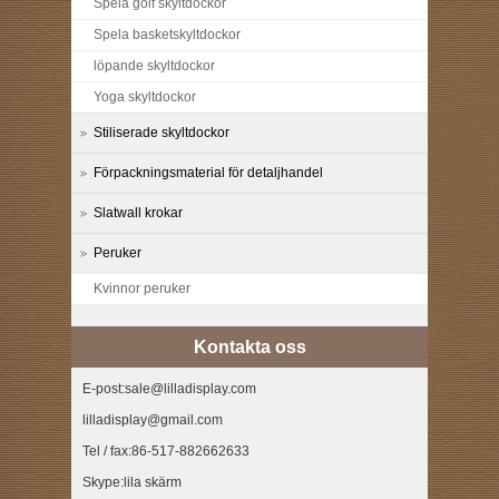
Spela golf skyltdockor
Spela basketskyltdockor
löpande skyltdockor
Yoga skyltdockor
Stiliserade skyltdockor
Förpackningsmaterial för detaljhandel
Slatwall krokar
Peruker
Kvinnor peruker
Kontakta oss
E-post:sale@lilladisplay.com
lilladisplay@gmail.com
Tel / fax:86-517-882662633
Skype:lila skärm