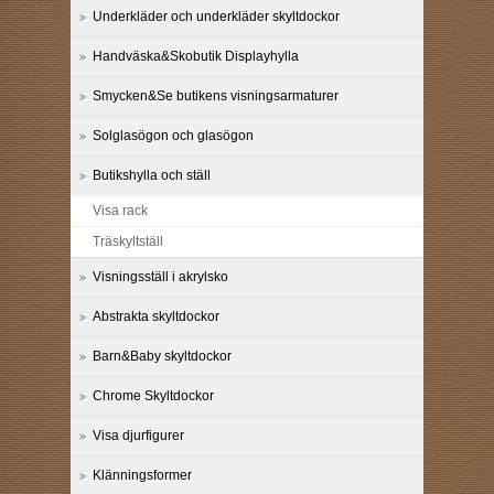
Underkläder och underkläder skyltdockor
Handväska&Skobutik Displayhylla
Smycken&Se butikens visningsarmaturer
Solglasögon och glasögon
Butikshylla och ställ
Visa rack
Träskyltställ
Visningsställ i akrylsko
Abstrakta skyltdockor
Barn&Baby skyltdockor
Chrome Skyltdockor
Visa djurfigurer
Klänningsformer