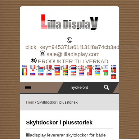
click_key=945371a61f131f8a74cb3adf276bf
sale@lilladisplay.com
PRODUKTER TILLVERKAD
OCH SÄNDAS FRÅN KINA
Hem
/ Skyltdockor i plusstorlek
Skyltdockor i plusstorlek
lilladisplay levererar skyltdockor för både