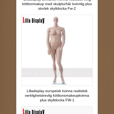
kötttonmakup med skulpturhår kvinnlig plus
storlek skyltdocka Fw-2
Lilladisplay europeisk kvinna realistisk
verklighetstrevlig kötttonsmakeupkvinna
plus skyltdocka FW-1