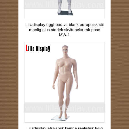
Lilladisplay egghead vit blank europeisk stil
manlig plus storlek skyltdocka rak pose
MW-1
Lilladisplay afrikansk kvinna realistisk livlig