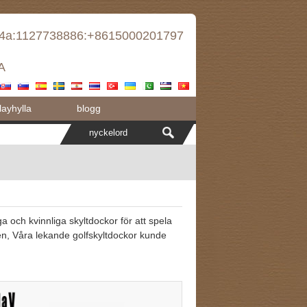
d4a:1127738886:+8615000201797
A
ayhylla
blogg
iga och kvinnliga skyltdockor för att spela
gen, Våra lekande golfskyltdockor kunde