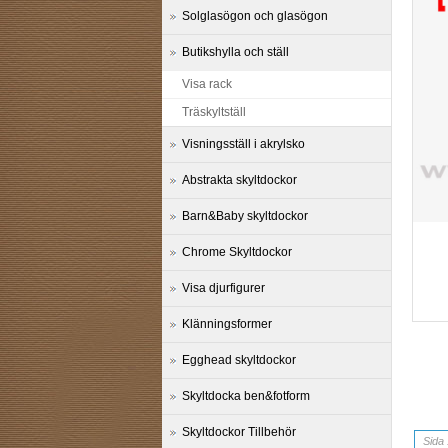
Solglasögon och glasögon
Butikshylla och ställ
Visa rack
Träskyltställ
Visningsställ i akrylsko
Abstrakta skyltdockor
Barn&Baby skyltdockor
Chrome Skyltdockor
Visa djurfigurer
Klänningsformer
Egghead skyltdockor
Skyltdocka ben&fotform
Skyltdockor Tillbehör
Sida 