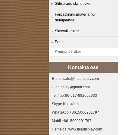
Stiliserade skyltdockor
Förpackningsmaterial för
detaljhandel
Slatwall krokar
Peruker
Kvinnor peruker
Kontakta oss
E-post:sale@lilladisplay.com
lilladisplay@gmail.com
Tel / fax:86-517-882662633
Skype:lila skärm
WhatsApp:+8615000201797
Mobil:+8615000201797
Hemsida: www.lilladisplay.com