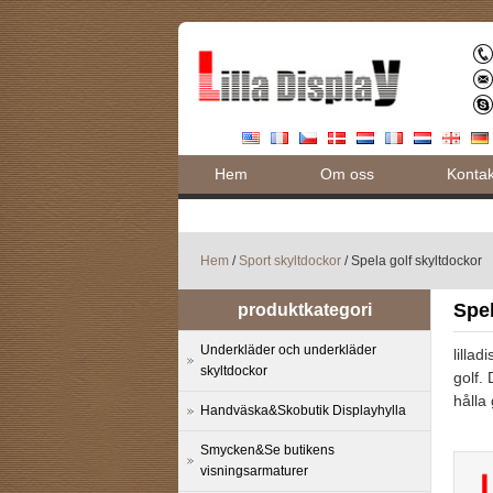
Hem
Om oss
Kontak
Hem
/
Sport skyltdockor
/ Spela golf skyltdockor
Spel
produktkategori
Underkläder och underkläder
lillad
skyltdockor
golf.
hålla
Handväska&Skobutik Displayhylla
Smycken&Se butikens
visningsarmaturer