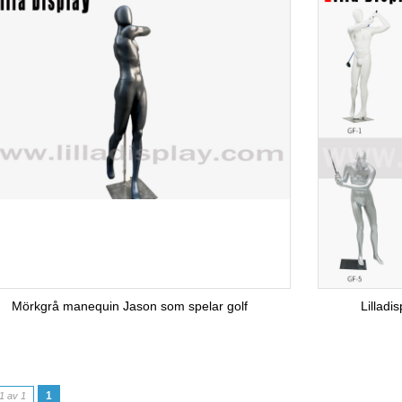
Mörkgrå manequin Jason som spelar golf
Lilladi
1
1 av 1