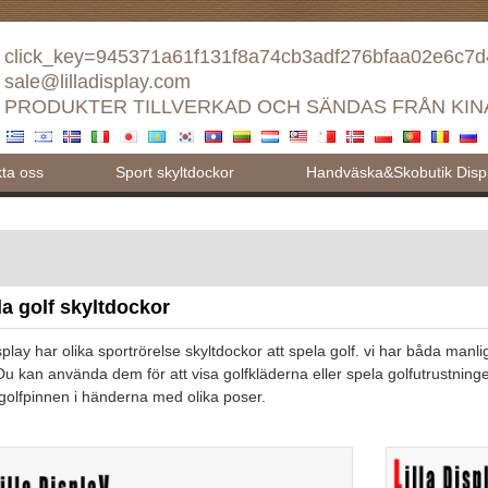
click_key=945371a61f131f8a74cb3adf276bfaa02e6c7
sale@lilladisplay.com
PRODUKTER TILLVERKAD OCH SÄNDAS FRÅN KIN
ta oss
Sport skyltdockor
Handväska&Skobutik Displ
a golf skyltdockor
isplay har olika sportrörelse skyltdockor att spela golf. vi har båda manl
 Du kan använda dem för att visa golfkläderna eller spela golfutrustnin
 golfpinnen i händerna med olika poser.