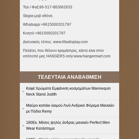
Τηλ / Φαξ:86-517-882662633
Skype:μοβ οθόνη
Whatsapp:+8615000201797
Κινητό:+8615000201797
Δικτυακός τόπος: www.lilladisplay.com
Πελάτες που θέλουν κρεμάστρες, κάντε κλικ στον
ιστότοπό μας HANGERS only:www.hangermart.com
ΤΕΛΕΥΤΑΙΑ ΑΝΑΒΑΘΜΙΣΗ
Καφέ Χρώματα Εμφάνιση κοσμημάτων Mannequin
Neck Stand Judith
Μαύρο καπάκι λαιμού Λινό Ανδρικό Φόρεμα Μανεκέν
με Πόδια Remy
180Εκ. Μέσος ψηλός άνδρας μανεκέν Perfect Men
Wear Κατάστημα