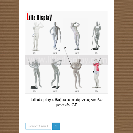
Lilladisplay αθλήματα παίζοντας γκολφ
μανεκέν GF
1
Σελίδα 1 του 1