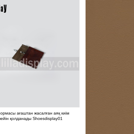
ормасы ағаштан жасалған аяқ киім
ейін қолданады Shoesdisplay01