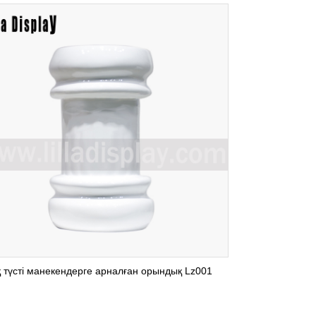
қ түсті манекендерге арналған орындық Lz001