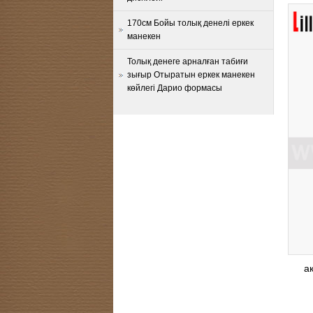
170см Бойы толық денелі еркек
манекен
Толық денеге арналған табиғи
зығыр Отыратын еркек манекен
көйлегі Дарио формасы
а