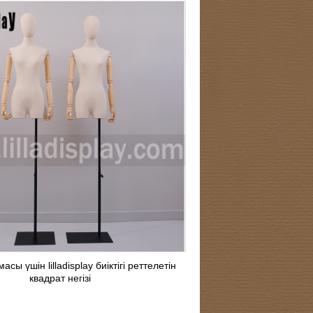
сы үшін lilladisplay биіктігі реттелетін
квадрат негізі