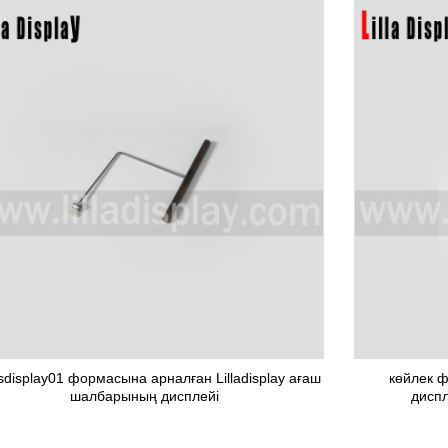
sdisplay01 формасына арналған Lilladisplay ағаш
көйлек ф
шалбарының дисплейі
диспл