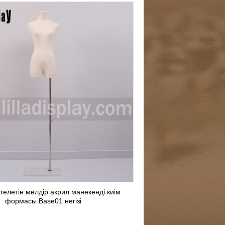
еттелетін мөлдір акрил манекенді киім
формасы Base01 негізі