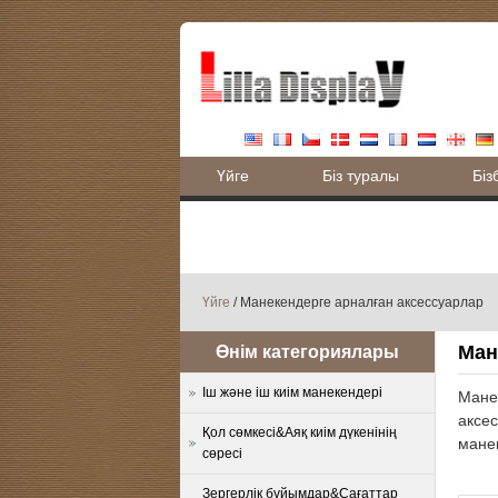
Үйге
Біз туралы
Біз
Блог
Үйге
/ Манекендерге арналған аксессуарлар
Ман
Өнім категориялары
Іш және іш киім манекендері
Манек
аксес
Қол сөмкесі&Аяқ киім дүкенінің
манек
сөресі
Зергерлік бұйымдар&Сағаттар