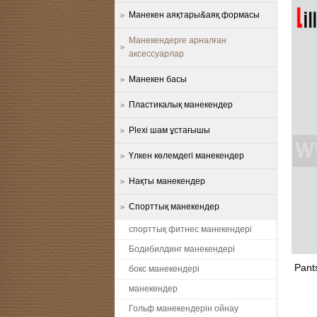
Манекен аяқтары&аяқ формасы
Манекендерге арналған
аксессуарлар
Манекен басы
Пластикалық манекендер
Plexi шам ұстағышы
Үлкен көлемдегі манекендер
Нақты манекендер
Спорттық манекендер
спорттық фитнес манекендері
Бодибилдинг манекендері
Pant
бокс манекендері
манекендер
Гольф манекендерін ойнау