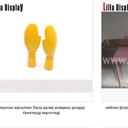
ғаштан жасалған бала қалақ алақаны қолдар
көйлек фор
тіректерді көрсетеді