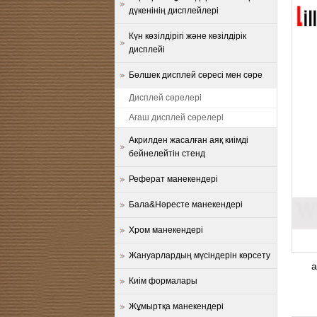
дүкенінің дисплейлері
Күн көзілдірігі және көзілдірік
дисплейі
Бөлшек дисплей сөресі мен сөре
Дисплей сөрелері
Ағаш дисплей сөрелері
Акрилден жасалған аяқ киімді
бейнелейтін стенд
Реферат манекендері
Бала&Нәресте манекендері
Хром манекендері
Жануарлардың мүсіндерін көрсету
а
Киім формалары
Жұмыртқа манекендері