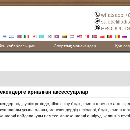
whatsapp:+
sale@lilladi
PRODUCTS
бен хабарласыңыз
Спорттық манекендер
Қол сөм
екендерге арналған аксессуарлар
ендер өндірушісі ретінде, lilladisplay біздің клиенттерімізге ағаш қ
суарларды ұсына алады, манекендердің негіздері, біздің клиенттер
ендерді пайдалануды немесе манекендерді өндіруді қалпына келті