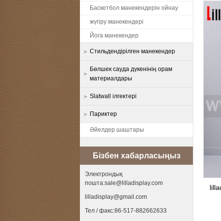
Баскетбол манекендерін ойнау
жүгіру манекендері
Йога манекендер
Стильдендірілген манекендер
Бөлшек сауда дүкенінің орам
материалдары
Slatwall ілгектері
Париктер
Әйелдер шаштары
Бізбен хабарласыңыз
Электрондық
пошта:sale@lilladisplay.com
lil
lilladisplay@gmail.com
Тел / факс:86-517-882662633