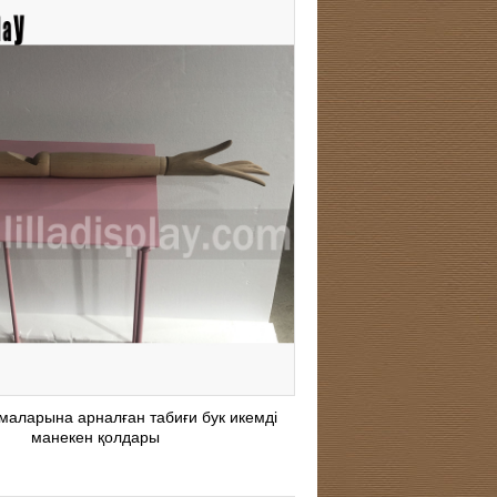
маларына арналған табиғи бук икемді
манекен қолдары