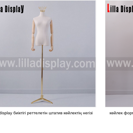
ladisplay биіктігі реттелетін штатив көйлектің негізі
көйлек форма