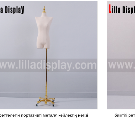
реттелетін портативті металл көйлектің негізі
биіктігі р