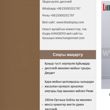
Skype:күлгін дисплей
Whatsapp:+8615000201797
Ұялы:+8615000201797
Веб-сайт: www.lilladisplay.com
Ілгішті қалайтын клиенттер, тек
біздің HANGERS веб-сайтты
басыңыз:www.hangermart.com
Соңғы жаңарту
Қоңыр түсті зергерлік бұйымдар
дисплейі манекен мойын тұғыры
Джудит
Қара мойын қалпақшасы зығырдан
жасалған ерлерге арналған
аяқтары бар манекен көйлегі Реми
180см Орташа бойлы ер манекен
мінсіз еркектер киетін дүкен
дисплейі