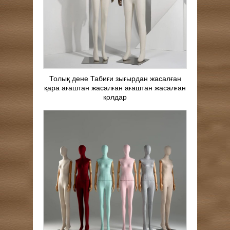
Толық дене Табиғи зығырдан жасалған
қара ағаштан жасалған ағаштан жасалған
қолдар