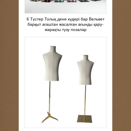
6 Түстер Толық дене күдері бар Вельвет
барқыт ағаштан жасалған ағынды қару-
жарақты түзу позалар