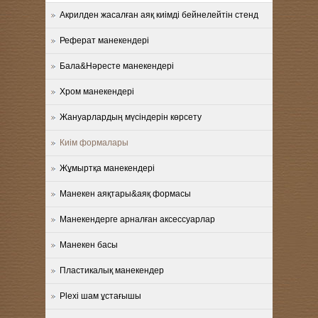
Акрилден жасалған аяқ киімді бейнелейтін стенд
Реферат манекендері
Бала&Нәресте манекендері
Хром манекендері
Жануарлардың мүсіндерін көрсету
Киім формалары
Жұмыртқа манекендері
Манекен аяқтары&аяқ формасы
Манекендерге арналған аксессуарлар
Манекен басы
Пластикалық манекендер
Plexi шам ұстағышы