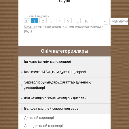
Лаура
Бет 1 туралы
1
2
3
4
5
...
10
...
»
жұмыртқа
11
басы ақ жылтыр аналық үлкен өлшемді манекен
FW-3
Өнім категориялары
Іш және іш киім манекендері
Қол сөмкесі&Аяқ киім дүкенінің сөресі
Зергерлік бұйымдар&Сағаттар дүкенінің
дисплейлері
Күн көзілдірігі және көзілдірік дисплейі
Бөлшек дисплей сөресі мен сөре
Дисплей сөрелері
Ағаш дисплей сөрелері