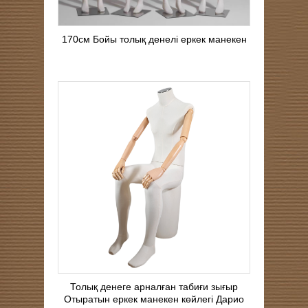
170см Бойы толық денелі еркек манекен
Толық денеге арналған табиғи зығыр
Отыратын еркек манекен көйлегі Дарио