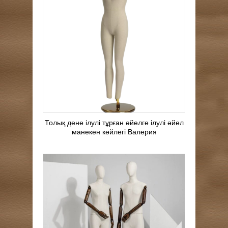
Толық дене ілулі тұрған әйелге ілулі әйел
манекен көйлегі Валерия