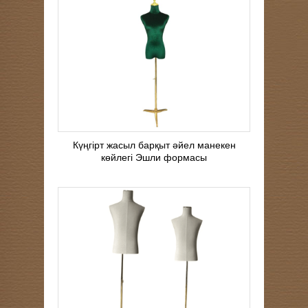
Күңгірт жасыл барқыт әйел манекен
көйлегі Эшли формасы