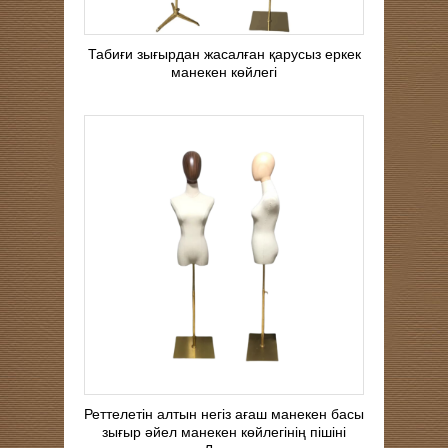
Табиғи зығырдан жасалған қарусыз еркек
манекен көйлегі
Реттелетін алтын негіз ағаш манекен басы
зығыр әйел манекен көйлегінің пішіні