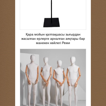
Қара мойын қалпақшасы зығырдан
жасалған ерлерге арналған аяқтары бар
манекен көйлегі Реми