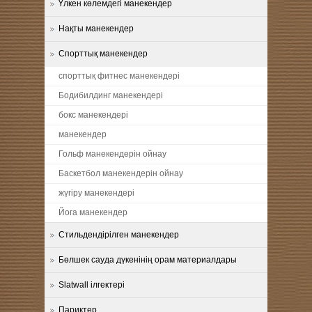
Үлкен көлемдегі манекендер
Нақты манекендер
Спорттық манекендер
спорттық фитнес манекендері
Бодибилдинг манекендері
бокс манекендері
манекендер
Гольф манекендерін ойнау
Баскетбол манекендерін ойнау
жүгіру манекендері
Йога манекендер
Стильдендірілген манекендер
Бөлшек сауда дүкенінің орам материалдары
Slatwall ілгектері
Париктер