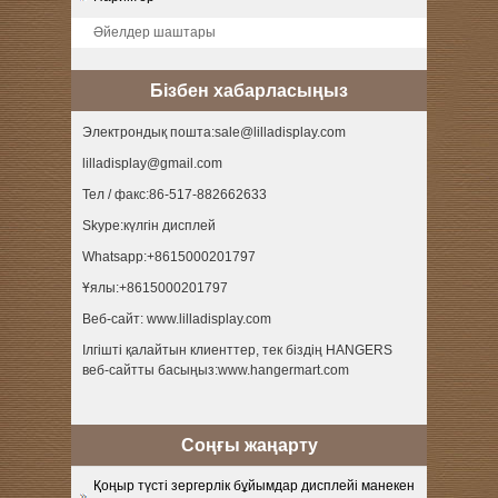
Әйелдер шаштары
Бізбен хабарласыңыз
Электрондық пошта:sale@lilladisplay.com
lilladisplay@gmail.com
Тел / факс:86-517-882662633
Skype:күлгін дисплей
Whatsapp:+8615000201797
Ұялы:+8615000201797
Веб-сайт: www.lilladisplay.com
Ілгішті қалайтын клиенттер, тек біздің HANGERS
веб-сайтты басыңыз:www.hangermart.com
Соңғы жаңарту
Қоңыр түсті зергерлік бұйымдар дисплейі манекен