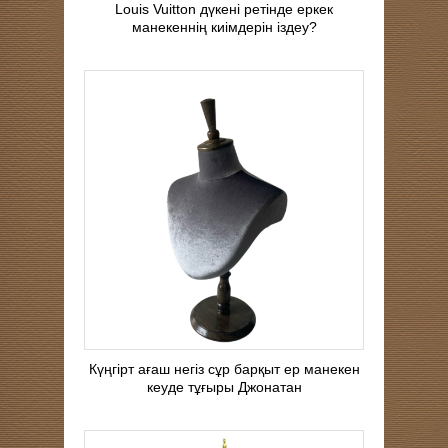
Louis Vuitton дүкені ретінде еркек
манекеннің киімдерін іздеу?
Күңгірт ағаш негіз сұр барқыт ер манекен
кеуде тұғыры Джонатан