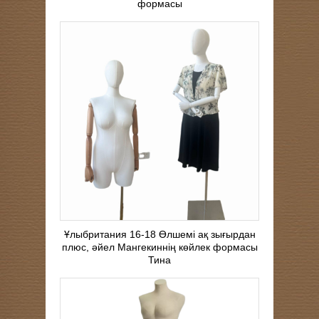
формасы
Ұлыбритания 16-18 Өлшемі ақ зығырдан
плюс, әйел Мангекиннің көйлек формасы
Тина