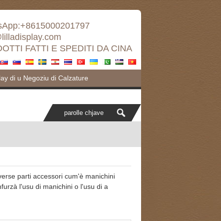
sApp:+8615000201797
lilladisplay.com
OTTI FATTI E SPEDITI DA CINA
lay di u Negoziu di Calzature
diverse parti accessori cum'è manichini
nfurzà l'usu di manichini o l'usu di a