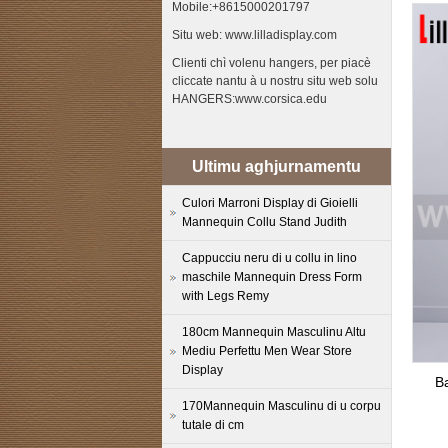
Mobile:+8615000201797
Situ web: www.lilladisplay.com
Clienti chì volenu hangers, per piacè
cliccate nantu à u nostru situ web solu
HANGERS:www.corsica.edu
Ultimu aghjurnamentu
Culori Marroni Display di Gioielli
Mannequin Collu Stand Judith
Cappucciu neru di u collu in lino
maschile Mannequin Dress Form
with Legs Remy
180cm Mannequin Masculinu Altu
Mediu Perfettu Men Wear Store
Display
Ba
170Mannequin Masculinu di u corpu
tutale di cm