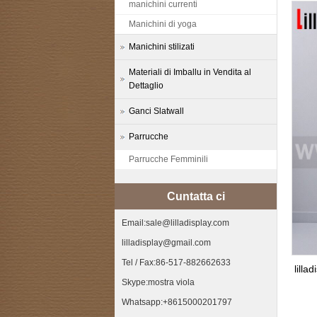
manichini currenti
Manichini di yoga
Manichini stilizati
Materiali di Imballu in Vendita al
Dettaglio
Ganci Slatwall
Parrucche
Parrucche Femminili
Cuntatta ci
Email:sale@lilladisplay.com
lilladisplay@gmail.com
Tel / Fax:86-517-882662633
lilla
Skype:mostra viola
Whatsapp:+8615000201797