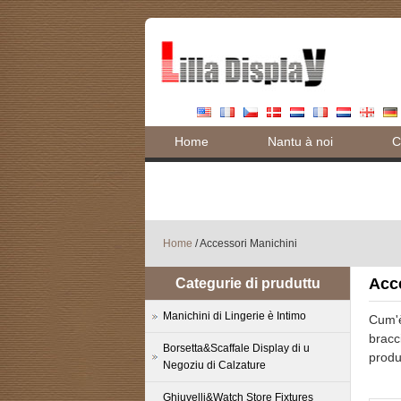
Home
Nantu à noi
C
Blog
Home
/ Accessori Manichini
Acc
Categurie di pruduttu
Manichini di Lingerie è Intimo
Cum'è
bracci
Borsetta&Scaffale Display di u
produ
Negoziu di Calzature
Ghjuvelli&Watch Store Fixtures