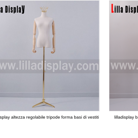
display altezza regolabile tripode forma basi di vestiti
lilladisplay