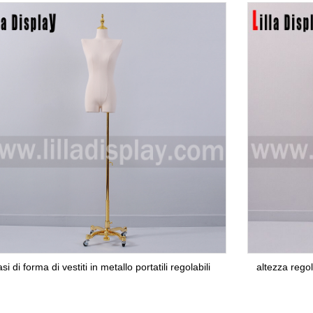
si di forma di vestiti in metallo portatili regolabili
altezza regol