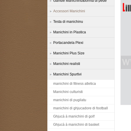
Gambe Manichinu&forma di pede
Accessori Manichini
Testa di manichinu
Manichini in Plastica
Portacandela Plexi
Manichini Plus Size
Manichini realisti
Manichini Spurtivi
manichini di fitness atletica
Manichini culturisti
manichini di pugilatu
manichini di ghjucadore di football
Ghjucà à manichini di golf
Ghjucà à manichini di basket