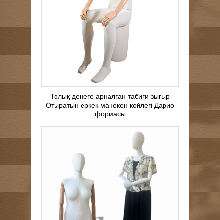
Толық денеге арналған табиғи зығыр
Отыратын еркек манекен көйлегі Дарио
формасы