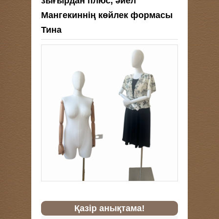
зығырдан плюс, әйел
Мангекиннің көйлек формасы
Тина
Қазір анықтама!