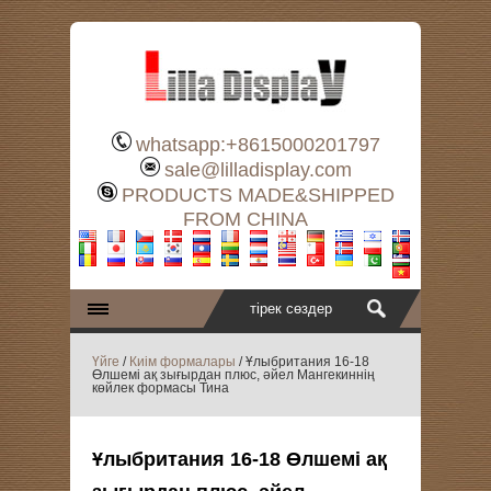
whatsapp:+8615000201797
sale@lilladisplay.com
PRODUCTS MADE&SHIPPED
FROM CHINA
Үйге
/
Киім формалары
/ Ұлыбритания 16-18
Өлшемі ақ зығырдан плюс, әйел Мангекиннің
көйлек формасы Тина
Ұлыбритания 16-18 Өлшемі ақ