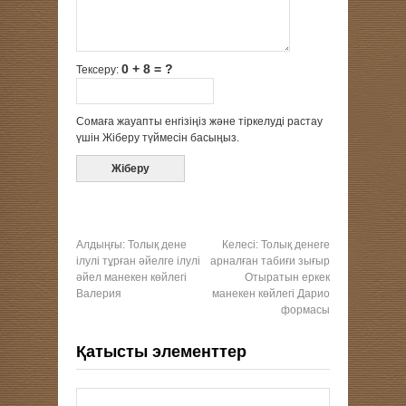
0 + 8 = ?
Тексеру:
Сомаға жауапты енгізіңіз және тіркелуді растау
үшін Жіберу түймесін басыңыз.
Алдыңғы:
Толық дене
Келесі:
Толық денеге
ілулі тұрған әйелге ілулі
арналған табиғи зығыр
әйел манекен көйлегі
Отыратын еркек
Валерия
манекен көйлегі Дарио
формасы
Қатысты элементтер