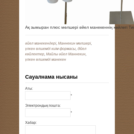
Ақ зымыран плюс мөлшері әйел манекеннің көйлегі Ти
әйел манекендері
,
Маннекин мөлшері
,
үлкен өлшемді киім формасы
,
Әйел
көйлектер
,
Майлы әйел Маннекин
,
үлкен өлшемді манекен
Сауалнама нысаны
Аты:
*
Электрондық пошта:
*
Хабар: