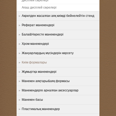
Дисплей сөрелері
Ағаш дисплей сөрелері
Акрилден жасалған аяқ киімді бейнелейтін стенд
Реферат манекендері
Бала&Нәресте манекендері
Хром манекендері
Жануарлардың мүсіндерін көрсету
Киім формалары
Жұмыртқа манекендері
Манекен аяқтары&аяқ формасы
Манекендерге арналған аксессуарлар
Манекен басы
Пластикалық манекендер