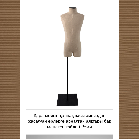
Қара мойын қалпақшасы зығырдан
жасалған ерлерге арналған аяқтары бар
манекен көйлегі Реми