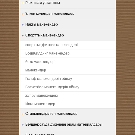
Plexi шам ұстағышы
Үлкен көлемдегі манекендер
Нақты манекендер
Спорттық манекендер
спорттық фитнес манекендері
Бодибилдинг манекендері
бокс манекендері
манекендер
Гольф манекендерін ойнау
Баскетбол манекендерін ойнау
жүгіру манекендері
Йога манекендер
Стильдендірілген манекендер
Бөлшек сауда дүкенінің орам материалдары