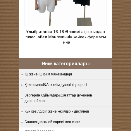
Ұлыбритания 16-18 Өлшемі ақ зығырдан
плюс, әйел Мангекиннің көйлек формасы
Тина
Өнім категориялары
Іш және іш киім манекендері
Қол сөмкесі&Аяқ киім дүкенінің сөресі
Зергерлік бұйымдар&Сағаттар дүкенінің
дисплейлері
Күн көзілдірігі және көзілдірік дисплейі
Бөлшек дисплей сөресі мен сөре