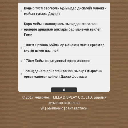
Қоңыр түсті зергерлік бұйымдар дисплейі манекен
мойын тұғыры Джудит
Қара мойын қалпақшасы зығырдан жасалған
ерлерге арналған аяқтары бар манекен көйлегі
Реми
180см Орташа бойлы ер манекен мінсіз еркектер
киетін дүкен дисплейі
170см Бойы толық денелі еркек манекен
Толық денеге арналған табиғи зығыр Отыратын
еркек манекен көйлегі Дарио формасы
© 2017 көшірмесі | LILLA DISPLAY CO., LTD. Барлық
құқықтар сақталған
үй
|
байланыс
|
сайт картасы