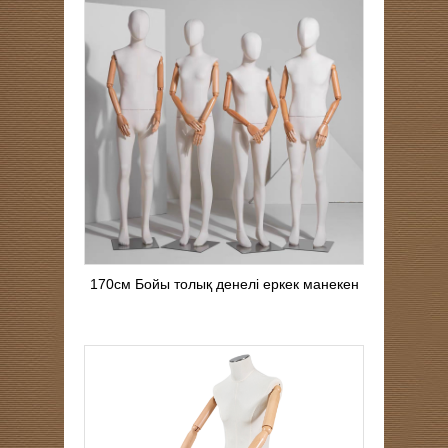
170см Бойы толық денелі еркек манекен