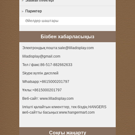
Slatwall ілгектері
Париктер
Әйелдер шаштары
Бізбен хабарласыңыз
Электрондық пошта:sale@lilladisplay.com
lilladisplay@gmail.com
Тел / факс:86-517-882662633
Skype:күлгін дисплей
Whatsapp:+8615000201797
Ұялы:+8615000201797
Веб-сайт: www.lilladisplay.com
Ілгішті қалайтын клиенттер, тек біздің HANGERS
веб-сайтты басыңыз:www.hangermart.com
Соңғы жаңарту