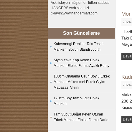
Askı isteyen müşteriler, lütfen sadece
HANGERS web sitemizi
Mor 
tıklayın:www.hangermart.com
2024-
Lilla
Son Güncelleme
Takı 
Kahverengi Renkler Takı Teşhir
Mağa
Mankeni Boyun Standı Judith
Deva
Siyah Yaka Kap Keten Erkek
Manken Elbise Formu Ayaklı Remy
Kadi
180cm Ortalama Uzun Boylu Erkek
Manken Mükemmel Erkek Giyim
2024-
Mağazası Vitrini
Maksi
170cm Boy Tam Vücut Erkek
238 2
Manken
Kişis
Tam Vücut Doğal Keten Oturan
Deva
Erkek Manken Elbise Formu Dario