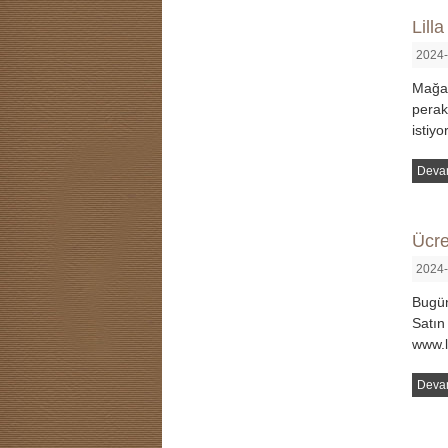
Lill
2024-
Mağaz
perak
istiy
Deva
Ücre
2024-
Bugün
Satın
www.l
Deva