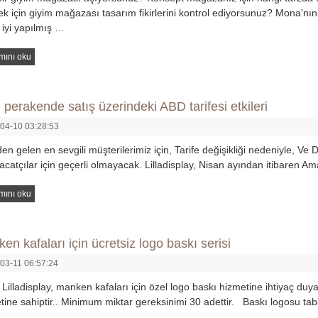
k için giyim mağazası tasarım fikirlerini kontrol ediyorsunuz? Mona'nı
 iyi yapılmış …
mını oku
perakende satış üzerindeki ABD tarifesi etkileri
04-10 03:28:53
en gelen en sevgili müşterilerimiz için, Tarife değişikliği nedeniyle, Ve D
racatçılar için geçerli olmayacak. Lilladisplay, Nisan ayından itibaren
mını oku
en kafaları için ücretsiz logo baskı serisi
03-11 06:57:24
 Lilladisplay, manken kafaları için özel logo baskı hizmetine ihtiyaç duya
tine sahiptir.. Minimum miktar gereksinimi 30 adettir. Baskı logosu t