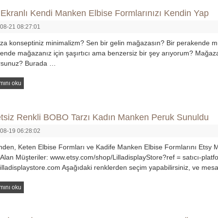
a Ekranlı Kendi Manken Elbise Formlarınızı Kendin Yap
08-21 08:27:01
a konseptiniz minimalizm? Sen bir gelin mağazasın? Bir perakende m
ende mağazanız için şaşırtıcı ama benzersiz bir şey arıyorum? Mağaz
orsunuz? Burada …
mını oku
tsiz Renkli BOBO Tarzı Kadın Manken Peruk Sunuldu
08-19 06:28:02
den, Keten Elbise Formları ve Kadife Manken Elbise Formlarını Etsy 
 Alan Müşteriler: www.etsy.com/shop/LilladisplayStore?ref = satıcı-p
illadisplaystore.com Aşağıdaki renklerden seçim yapabilirsiniz, ve mes
mını oku