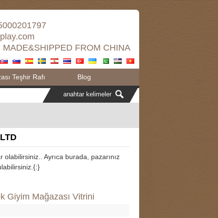
5000201797
splay.com
 MADE&SHIPPED FROM CHINA
sı Teşhir Rafı
Blog
 LTD
ar olabilirsiniz.. Ayrıca burada, pazarınız
bilirsiniz.{:}
Giyim Mağazası Vitrini