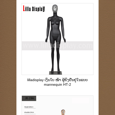
lilladisplay ເງິນໃບ ໜ້າ ຜູ້ຍິງຢືນຢູ່ໃນແບບ
mannequin HT-2