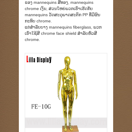
ຂອງ mannequins ສີທອງ, mannequins
chrome ເງິນ, ສ່ວນໃຫຍ່ພວກເຮົາເຮັດກັບ
mannequins ວັດສະດຸພາດສະຕິກ PP ທີ່ມີຜົນ
ກະທົບ chrome.
ແຕ່ສໍາລັບບາງ mannequins fiberglass, ພວກ
ເຮົາໃຊ້ສີ chrome face shield ສໍາລັບຫົວສີ
chrome.