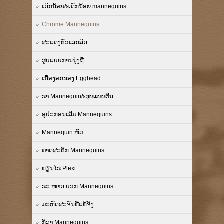
ເດັກນ້ອຍ&ເດັກນ້ອຍ mannequins
Chrome Mannequins
ສະແດງຕົວເລກສັດ
ຮູບແບບການນຸ່ງຖື
ເນື້ອງອກຂອງ Egghead
ຂາ Mannequin&ຮູບແບບຕີນ
ອຸປະກອນເສີມ Mannequins
Mannequin ຫົວ
ພາດສະຕິກ Mannequins
ທຽນໄຂ Plexi
ຂະ ໜາດ ບວກ Mannequins
ມະຫັດສະຈັນທີ່ແທ້ຈິງ
ກິລາ Mannequins