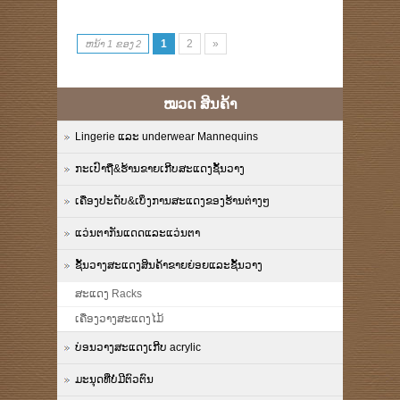
1
2
»
ຫນ້າ 1 ຂອງ 2
ໝວດ ສິນຄ້າ
Lingerie ແລະ underwear Mannequins
ກະເປົາຖື&ຮ້ານຂາຍເກີບສະແດງຊັ້ນວາງ
ເຄື່ອງປະດັບ&ເບິ່ງການສະແດງຂອງຮ້ານຕ່າງໆ
ແວ່ນຕາກັນແດດແລະແວ່ນຕາ
ຊັ້ນວາງສະແດງສິນຄ້າຂາຍຍ່ອຍແລະຊັ້ນວາງ
ສະແດງ Racks
ເຄື່ອງວາງສະແດງໄມ້
ບ່ອນວາງສະແດງເກີບ acrylic
ມະນຸດທີ່ບໍ່ມີຕົວຕົນ