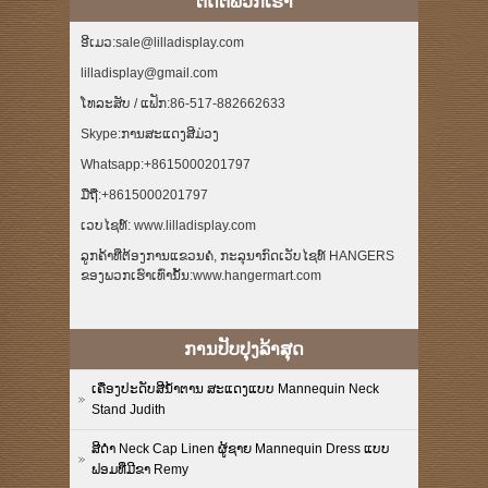
ຕິດ​ຕໍ່​ພວກ​ເຮົາ
ອີເມວ:sale@lilladisplay.com
lilladisplay@gmail.com
ໂທລະສັບ / ແຟັກ:86-517-882662633
Skype:ການສະແດງສີມ່ວງ
Whatsapp:+8615000201797
ມືຖື:+8615000201797
ເວບໄຊທ໌: www.lilladisplay.com
ລູກຄ້າທີ່ຕ້ອງການແຂວນຄໍ, ກະລຸນາກົດເວັບໄຊທ໌ HANGERS
ຂອງພວກເຮົາເທົ່ານັ້ນ:www.hangermart.com
ການປັບປຸງລ້າສຸດ
ເຄື່ອງປະດັບສີນ້ຳຕານ ສະແດງແບບ Mannequin Neck
Stand Judith
ສີດໍາ Neck Cap Linen ຜູ້ຊາຍ Mannequin Dress ແບບ
ຟອມທີ່ມີຂາ Remy