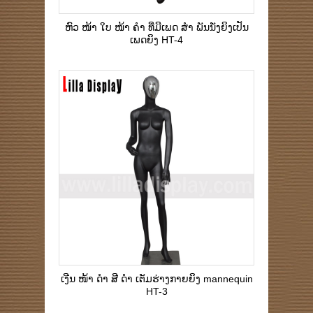
ຫົວ ໜ້າ ໃບ ໜ້າ ຄຳ ທີ່ມີເພດ ສຳ ພັນນັ່ງຍິງເປັນ
ເພດຍິງ HT-4
ເງີນ ໜ້າ ດຳ ສີ ດຳ ເຕັມຮ່າງກາຍຍິງ mannequin
HT-3