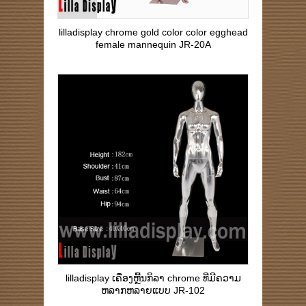
lilladisplay chrome gold color color egghead
female mannequin JR-20A
lilladisplay ເຄື່ອງຫຼີ້ນກິລາ chrome ທີ່ມີຄວາມ
ຫລາກຫລາຍແບບ JR-102