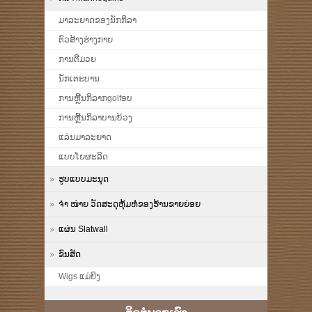
ມາລະຍາດຂອງນັກກິລາ
ຕົວສ້າງຮ່າງກາຍ
ການຕີມວຍ
ນັກເຕະບານ
ການຫຼີ້ນກິລາກgolfອບ
ການຫຼີ້ນກິລາບານບ້ວງ
ແລ່ນມາລະຍາດ
ແບບໂຍຜະລິດ
ຮູບແບບມະນຸດ
ຈຳ ໜ່າຍ ວັດສະດຸຫຸ້ມຫໍ່ຂອງຮ້ານຂາຍຍ່ອຍ
ແຜ່ນ Slatwall
ຂົນສັດ
Wigs ແມ່ຍິງ