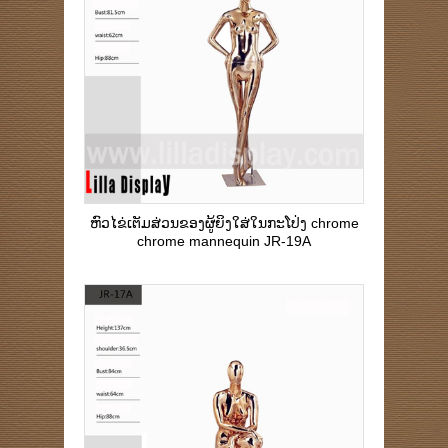
ຫົວໄຂ່ເຕັມສ່ວນຂອງຜູ້ຍິງໃສ່ໃນກະໂປ່ງ chrome
chrome mannequin JR-19A