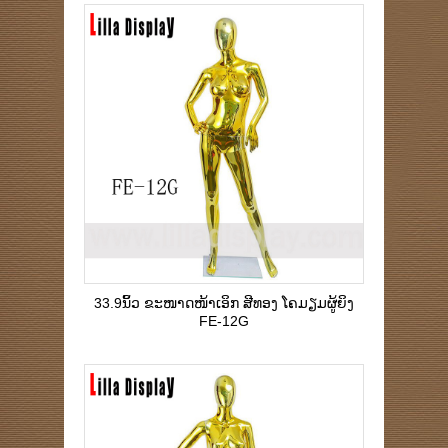
33.9ນິ້ວ ຂະໜາດໜ້າເອິກ ສີທອງ ໂຄມຽມຜູ້ຍິງ
FE-12G