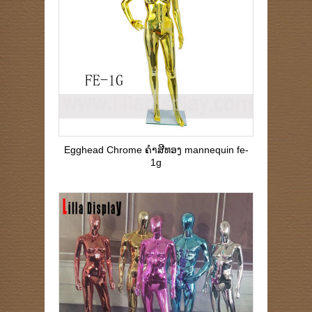
Egghead Chrome ຄໍາສີທອງ mannequin fe-
1g