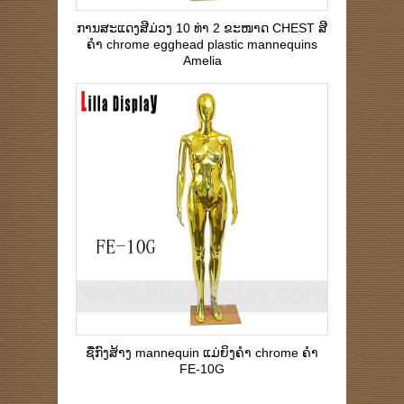
ການສະແດງສີມ່ວງ 10 ທ່າ 2 ຂະໜາດ CHEST ສີ
ຄຳ chrome egghead plastic mannequins
Amelia
ຊື່ກົງສ້າງ mannequin ແມ່ຍິງຄໍາ chrome ຄໍາ
FE-10G