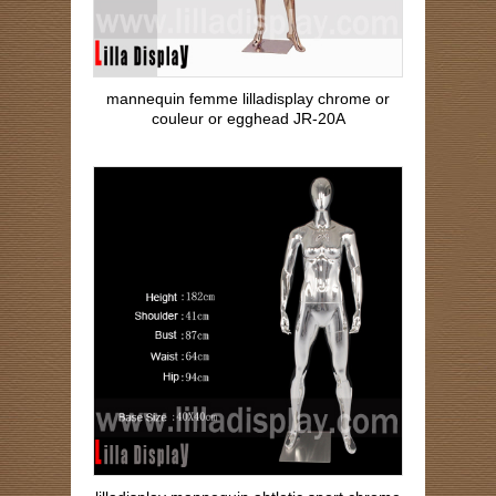
mannequin femme lilladisplay chrome or
couleur or egghead JR-20A