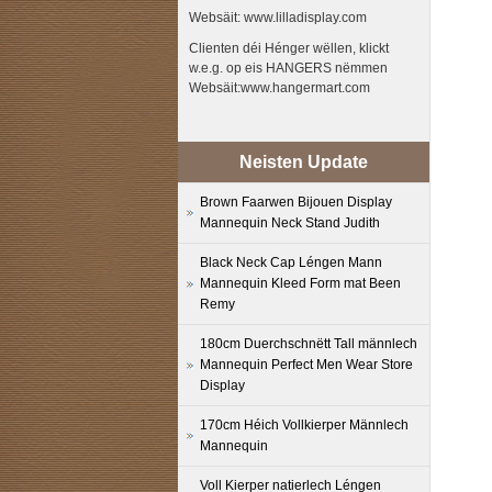
Websäit: www.lilladisplay.com
Clienten déi Hénger wëllen, klickt
w.e.g. op eis HANGERS nëmmen
Websäit:www.hangermart.com
Neisten Update
Brown Faarwen Bijouen Display
Mannequin Neck Stand Judith
Black Neck Cap Léngen Mann
Mannequin Kleed Form mat Been
Remy
180cm Duerchschnëtt Tall männlech
Mannequin Perfect Men Wear Store
Display
170cm Héich Vollkierper Männlech
Mannequin
Voll Kierper natierlech Léngen