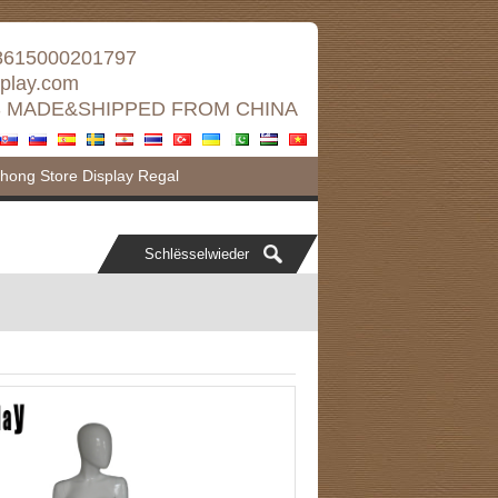
8615000201797
splay.com
 MADE&SHIPPED FROM CHINA
ong Store Display Regal