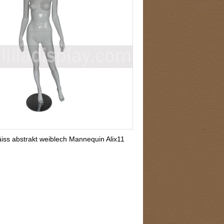
iss abstrakt weiblech Mannequin Alix11