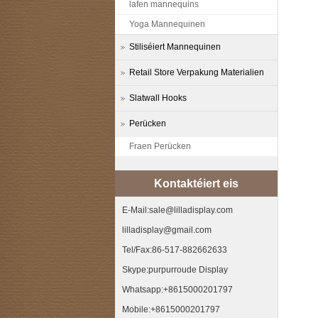
lafen mannequins
Yoga Mannequinen
Stiliséiert Mannequinen
Retail Store Verpakung Materialien
Slatwall Hooks
Perücken
Fraen Perücken
Kontaktéiert eis
E-Mail:sale@lilladisplay.com
lilladisplay@gmail.com
Tel/Fax:86-517-882662633
Skype:purpurroude Display
Whatsapp:+8615000201797
Mobile:+8615000201797