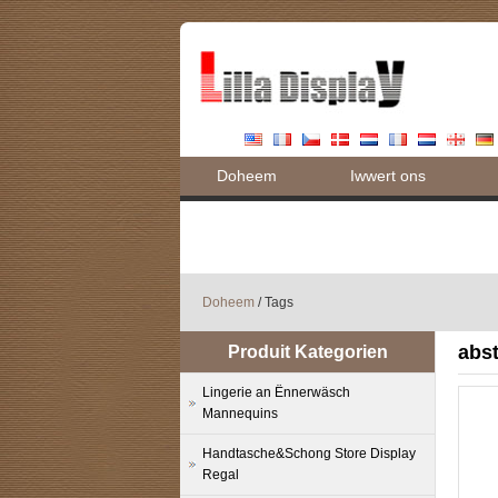
Doheem
Iwwert ons
Blog
Doheem
/ Tags
abs
Produit Kategorien
Lingerie an Ënnerwäsch
Mannequins
Handtasche&Schong Store Display
Regal