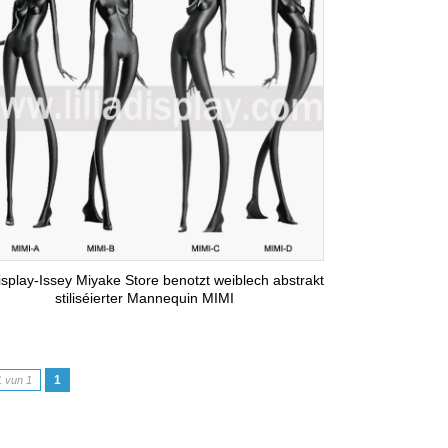
display-Issey Miyake Store benotzt weiblech abstrakt
stiliséierter Mannequin MIMI
1
1 vun 1