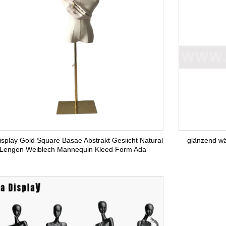
display Gold Square Basae Abstrakt Gesiicht Natural
glänzend wä
Lengen Weiblech Mannequin Kleed Form Ada