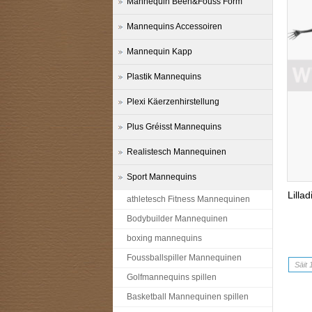
Mannequin Been&Fouss Form
Mannequins Accessoiren
Mannequin Kapp
Plastik Mannequins
Plexi Käerzenhirstellung
Plus Gréisst Mannequins
Realistesch Mannequinen
Sport Mannequins
Lilla
athletesch Fitness Mannequinen
Bodybuilder Mannequinen
boxing mannequins
Foussballspiller Mannequinen
Säit 
Golfmannequins spillen
Basketball Mannequinen spillen