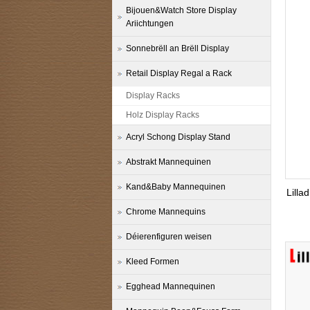
Bijouen&Watch Store Display
Ariichtungen
Sonnebrëll an Brëll Display
Retail Display Regal a Rack
Display Racks
Holz Display Racks
Acryl Schong Display Stand
Abstrakt Mannequinen
Kand&Baby Mannequinen
Lilla
Chrome Mannequins
Déierenfiguren weisen
Kleed Formen
Egghead Mannequinen