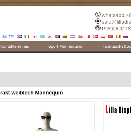
whatsapp:+
sale@lilladi
PRODUCTS
Kontaktéiert eis
Sport Mannequins
Handtasche&Sch
trakt weiblech Mannequin