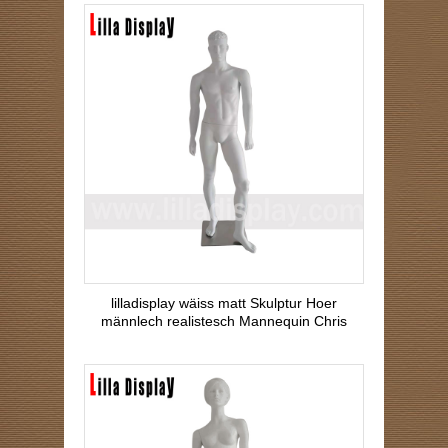
lilladisplay wäiss matt Skulptur Hoer
männlech realistesch Mannequin Chris