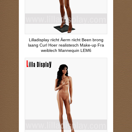
Lilladisplay riicht Äerm riicht Been brong
laang Curl Hoer realistesch Make-up Fra
weiblech Mannequin LEM6