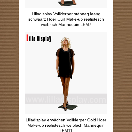
Lilladisplay Vollkierper stänneg laang
schwaarz Hoer Curl Make-up realistesch
weiblech Mannequin LEM7
Lilladisplay erwächen Vollkierper Gold Hoer
Make-up realistesch weiblech Mannequin
LEM11