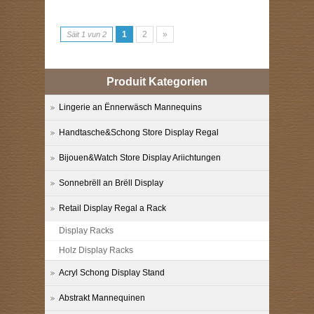
1
2
»
Säit 1 vun 2
Produit Kategorien
Lingerie an Ënnerwäsch Mannequins
Handtasche&Schong Store Display Regal
Bijouen&Watch Store Display Ariichtungen
Sonnebrëll an Brëll Display
Retail Display Regal a Rack
Display Racks
Holz Display Racks
Acryl Schong Display Stand
Abstrakt Mannequinen