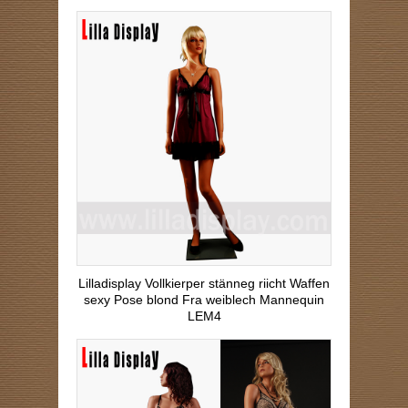
Lilladisplay Vollkierper stänneg riicht Waffen
sexy Pose blond Fra weiblech Mannequin
LEM4