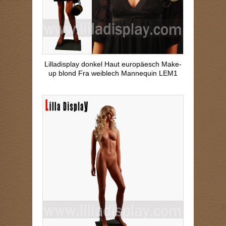
Lilladisplay donkel Haut europäesch Make-
up blond Fra weiblech Mannequin LEM1