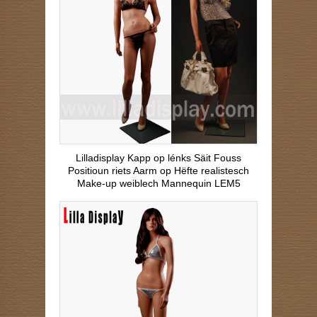
Lilladisplay Kapp op lénks Säit Fouss
Positioun riets Aarm op Hëfte realistesch
Make-up weiblech Mannequin LEM5