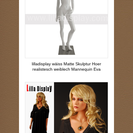
lilladisplay wäiss Matte Skulptur Hoer
realistesch weiblech Mannequin Eva