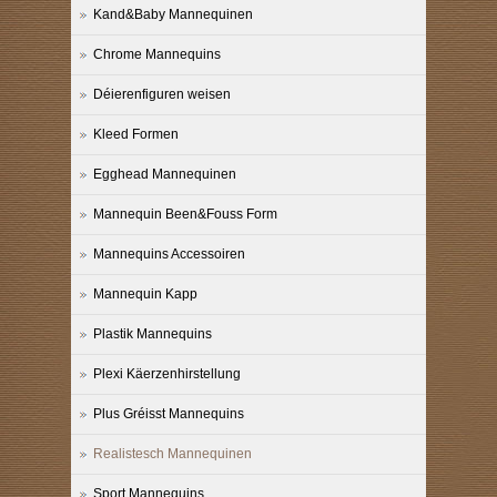
Kand&Baby Mannequinen
Chrome Mannequins
Déierenfiguren weisen
Kleed Formen
Egghead Mannequinen
Mannequin Been&Fouss Form
Mannequins Accessoiren
Mannequin Kapp
Plastik Mannequins
Plexi Käerzenhirstellung
Plus Gréisst Mannequins
Realistesch Mannequinen
Sport Mannequins