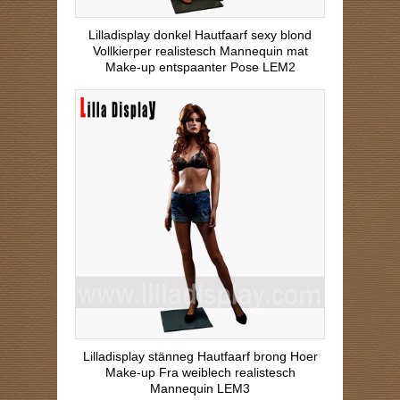
Lilladisplay donkel Hautfaarf sexy blond
Vollkierper realistesch Mannequin mat
Make-up entspaanter Pose LEM2
Lilladisplay stänneg Hautfaarf brong Hoer
Make-up Fra weiblech realistesch
Mannequin LEM3