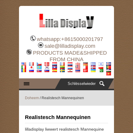
whatsapp:+8615000201797
sale@lilladisplay.com
PRODUCTS MADE&SHIPPED
FROM CHINA
Doheem
/ Realistesch Mannequinen
Realistesch Mannequinen
lilladisplay liwwert realistesch Mannequine