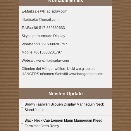
Kontaktéiert eis
E-Mail:sale@lilladisplay.com
lilladisplay@gmail.com
Tel/Fax:86-517-882662633
Skype:purpurroude Display
Whatsapp:+8615000201797
Mobile:+8615000201797
Websäit: www.lilladisplay.com
Clienten déi Hénger wëllen, klickt w.e.g. op eis
HANGERS nëmmen Websäit:www.hangermart.com
Neisten Update
Brown Faarwen Bijouen Display Mannequin Neck
Stand Judith
Black Neck Cap Léngen Mann Mannequin Kleed
Form mat Been Remy