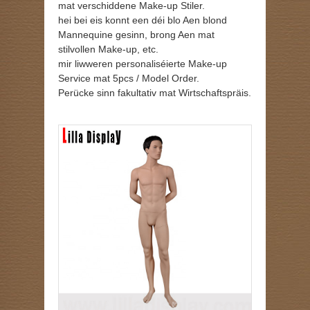
mat verschiddene Make-up Stiler.
hei bei eis konnt een déi blo Aen blond
Mannequine gesinn, brong Aen mat
stilvollen Make-up, etc.
mir liwweren personaliséierte Make-up
Service mat 5pcs / Model Order.
Perücke sinn fakultativ mat Wirtschaftspräis.