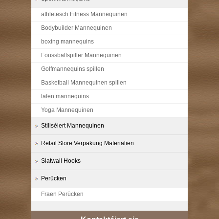
athletesch Fitness Mannequinen
Bodybuilder Mannequinen
boxing mannequins
Foussballspiller Mannequinen
Golfmannequins spillen
Basketball Mannequinen spillen
lafen mannequins
Yoga Mannequinen
Stiliséiert Mannequinen
Retail Store Verpakung Materialien
Slatwall Hooks
Perücken
Fraen Perücken