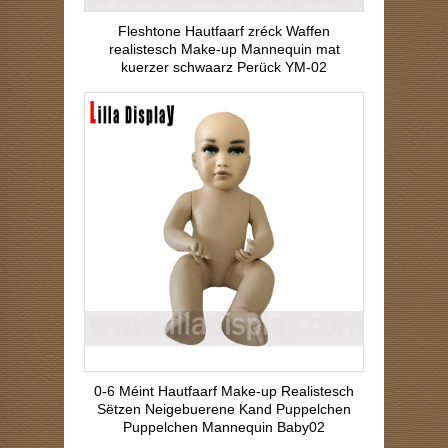
Fleshtone Hautfaarf zréck Waffen
realistesch Make-up Mannequin mat
kuerzer schwaarz Perück YM-02
0-6 Méint Hautfaarf Make-up Realistesch
Sëtzen Neigebuerene Kand Puppelchen
Puppelchen Mannequin Baby02