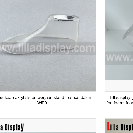
edkeap akryl skuon werjaan stand foar sandalen
Lilladispla
AHF01
foetfoarm foa