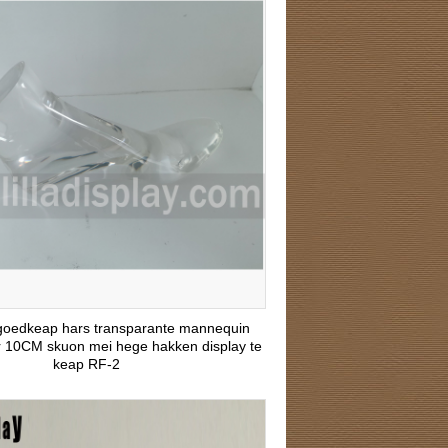
y goedkeap hars transparante mannequin
r 10CM skuon mei hege hakken display te
keap RF-2