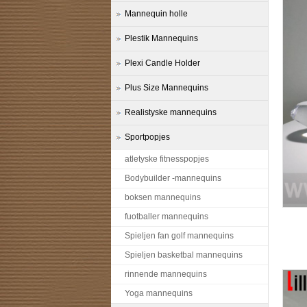
Mannequin holle
Plestik Mannequins
Plexi Candle Holder
Plus Size Mannequins
Realistyske mannequins
Sportpopjes
atletyske fitnesspopjes
Bodybuilder -mannequins
boksen mannequins
fuotballer mannequins
Spieljen fan golf mannequins
Spieljen basketbal mannequins
rinnende mannequins
Yoga mannequins