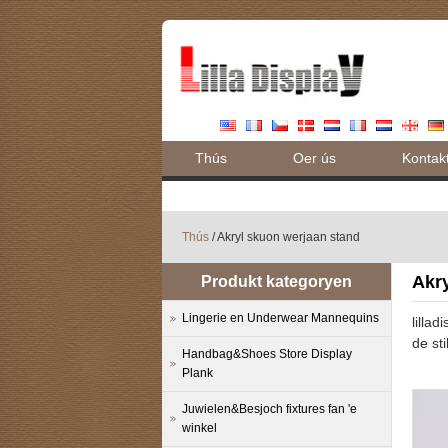
Thús
Oer ús
Kontak
Thús
/ Akryl skuon werjaan stand
Akr
Produkt kategoryen
Lingerie en Underwear Mannequins
lilla
de st
Handbag&Shoes Store Display
Plank
Juwielen&Besjoch fixtures fan 'e
winkel