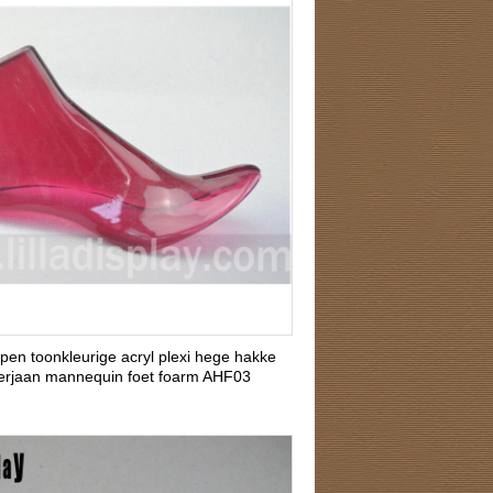
 iepen toonkleurige acryl plexi hege hakke
erjaan mannequin foet foarm AHF03