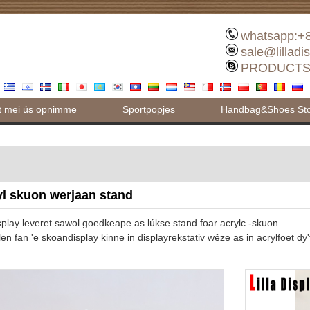
whatsapp:+
sale@lilladi
PRODUCTS
t mei ús opnimme
Sportpopjes
Handbag&Shoes Stor
yl skuon werjaan stand
display leveret sawol goedkeape as lúkse stand foar acrylc -skuon.
ilen fan 'e skoandisplay kinne in displayrekstativ wêze as in acrylfoet dy'