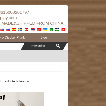
8615000201797
splay.com
 MADE&SHIPPED FROM CHINA
e Display Plank
Blog
t maklik te brûken is.