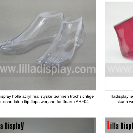
adisplay holle acryl realistyske teannen trochsichtige
lilladisplay
lexisandalen flip flops werjaan foetfoarm AHF04
skuon w