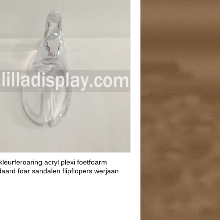
eurferoaring acryl plexi foetfoarm
aard foar sandalen flipflopers werjaan