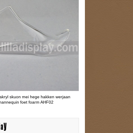
kryl skuon mei hege hakken werjaan
annequin foet foarm AHF02