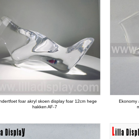
ndertfoet foar akryl skoen display foar 12cm hege
Ekonomy a
hakken AF-7
m