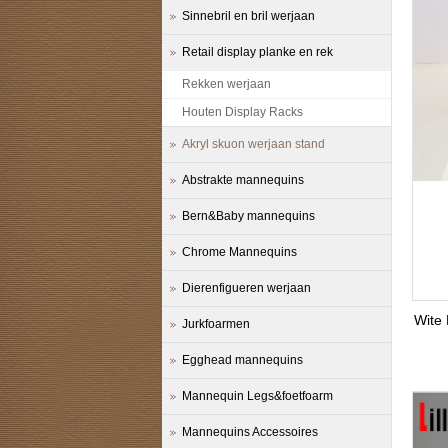
Sinnebril en bril werjaan
Retail display planke en rek
Rekken werjaan
Houten Display Racks
Akryl skuon werjaan stand
Abstrakte mannequins
Bern&Baby mannequins
Chrome Mannequins
Dierenfigueren werjaan
Wite
Jurkfoarmen
Egghead mannequins
Mannequin Legs&foetfoarm
Mannequins Accessoires