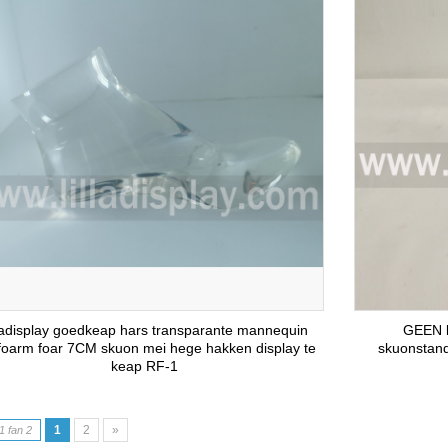
lladisplay goedkeap hars transparante mannequin
GEEN kl
foarm foar 7CM skuon mei hege hakken display te
skuonstand
keap RF-1
1
2
»
1 fan 2