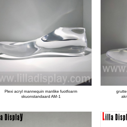
Plexi acryl mannequin manlike fuotfoarm
grutte
skuonstandaard AM-1
akr