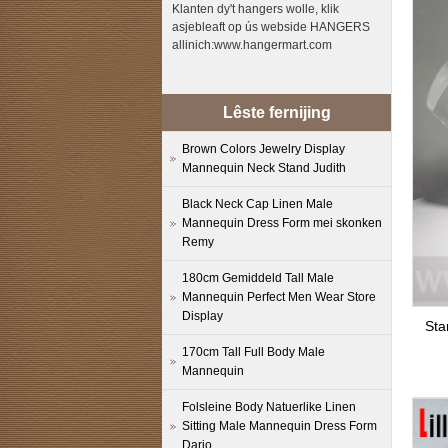
Klanten dy't hangers wolle, klik
asjebleaft op ús webside HANGERS
allinich:www.hangermart.com
Lêste fernijing
Brown Colors Jewelry Display
Mannequin Neck Stand Judith
Black Neck Cap Linen Male
Mannequin Dress Form mei skonken
Remy
180cm Gemiddeld Tall Male
Mannequin Perfect Men Wear Store
Display
Sta
170cm Tall Full Body Male
Mannequin
Folsleine Body Natuerlike Linen
Sitting Male Mannequin Dress Form
Dario