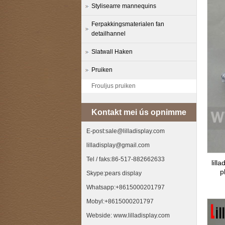
Stylisearre mannequins
Ferpakkingsmaterialen fan
detailhannel
Slatwall Haken
Pruiken
Frouljus pruiken
Kontakt mei ús opnimme
E-post:sale@lilladisplay.com
lilladisplay@gmail.com
Tel / faks:86-517-882662633
lill
p
Skype:pears display
Whatsapp:+8615000201797
Mobyl:+8615000201797
Webside: www.lilladisplay.com