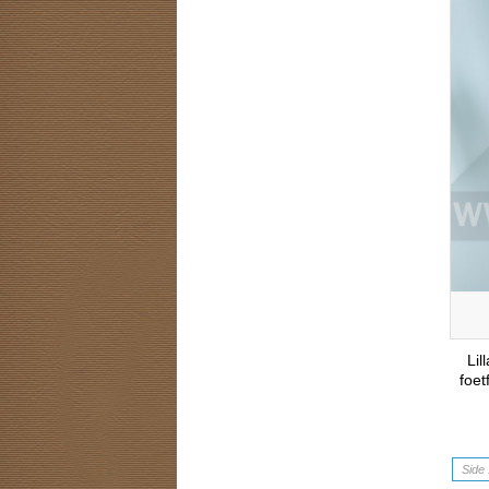
Li
foet
Side 