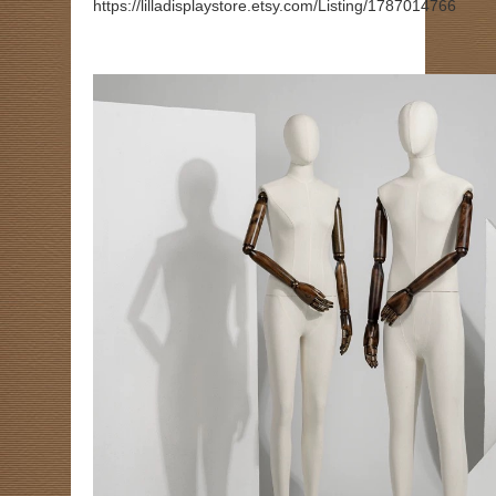
https://lilladisplaystore.etsy.com/Listing/1787014766