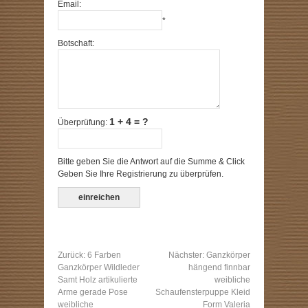
Email:
*
Botschaft:
1 + 4 = ?
Überprüfung:
Bitte geben Sie die Antwort auf die Summe & Click
Geben Sie Ihre Registrierung zu überprüfen.
Zurück:
6 Farben
Nächster:
Ganzkörper
Ganzkörper Wildleder
hängend finnbar
Samt Holz artikulierte
weibliche
Arme gerade Pose
Schaufensterpuppe Kleid
weibliche
Form Valeria