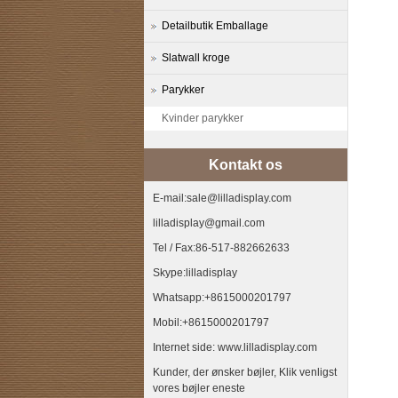
Detailbutik Emballage
Slatwall kroge
Parykker
Kvinder parykker
Kontakt os
E-mail:sale@lilladisplay.com
lilladisplay@gmail.com
Tel / Fax:86-517-882662633
Skype:lilladisplay
Whatsapp:+8615000201797
Mobil:+8615000201797
Internet side: www.lilladisplay.com
Kunder, der ønsker bøjler, Klik venligst
vores bøjler eneste