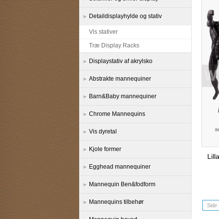
Detaildisplayhylde og stativ
Vis stativer
Træ Display Racks
Displaystativ af akrylsko
Abstrakte mannequiner
Barn&Baby mannequiner
Chrome Mannequins
Vis dyretal
Kjole former
Lil
Egghead mannequiner
Mannequin Ben&fodform
Mannequins tilbehør
Side 