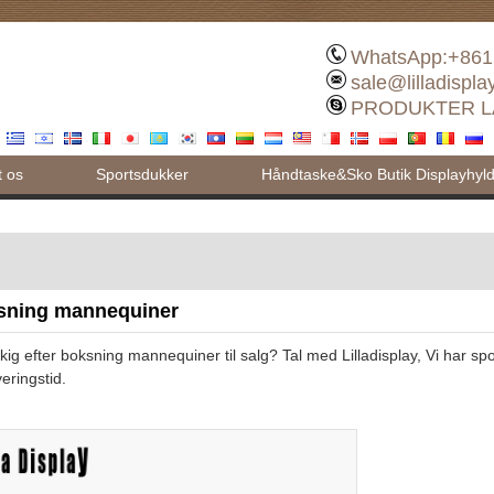
WhatsApp:+861
sale@lilladispl
PRODUKTER L
t os
Sportsdukker
Håndtaske&Sko Butik Displayhyl
sning mannequiner
kig efter boksning mannequiner til salg? Tal med Lilladisplay, Vi har sp
eringstid.