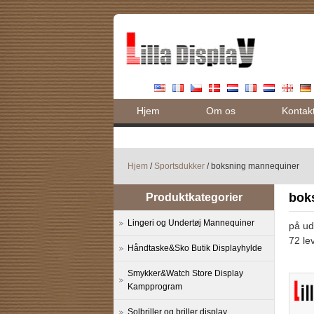
Hjem
Om os
Kontak
Hjem
/
Sportsdukker
/ boksning mannequiner
bok
Produktkategorier
Lingeri og Undertøj Mannequiner
på ud
72 lev
Håndtaske&Sko Butik Displayhylde
Smykker&Watch Store Display
Kampprogram
Solbriller og briller display