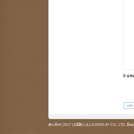
8 ແຫວ
ຫນ້າ
ສຳ ເນົາ© 2017 | ບໍລິສັດ LILLA DISPLAY CO., LTD. ລິຂະ