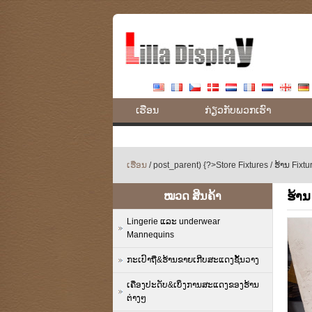
ເຮືອນ
ກ່ຽວ​ກັບ​ພວກ​ເຮົາ
ເຮືອນ
/
post_parent) {?
>Store Fixtures
/
ຮ້ານ Fixtu
ຮ້ານ
ໝວດ ສິນຄ້າ
Lingerie ແລະ underwear
Mannequins
ກະເປົາຖື&ຮ້ານຂາຍເກີບສະແດງຊັ້ນວາງ
ເຄື່ອງປະດັບ&ເບິ່ງການສະແດງຂອງຮ້ານ
ຕ່າງໆ