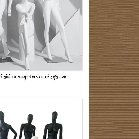
ຍິງທີ່ມີຄວາມສູງປະເພດແມ່ຍິງສູງ ava