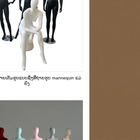
າຍເຕັມຮູບແບບຊື່ໆທີ່ຖ່າຍຮູບ mannequin ແມ່
ຍິງ