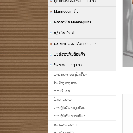
ອຸປະກອນເສີມ Mannequins
Mannequin ຫົວ
ພາດສະຕິກ Mannequins
ທຽນໄຂ Plexi
ຂະ ໜາດ ບວກ Mannequins
ມະຫັດສະຈັນທີ່ແທ້ຈິງ
ກິລາ Mannequins
ມາລະຍາດຂອງນັກກິລາ
ຕົວສ້າງຮ່າງກາຍ
ການຕີມວຍ
ນັກເຕະບານ
ການຫຼີ້ນກິລາກgolfອບ
ການຫຼີ້ນກິລາບານບ້ວງ
ແລ່ນມາລະຍາດ
ແບບໂຍຜະລິດ