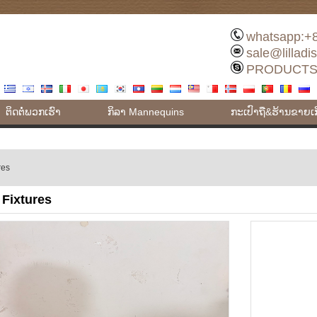
whatsapp:+
sale@lilladi
PRODUCTS
ຕິດ​ຕໍ່​ພວກ​ເຮົາ
ກິລາ Mannequins
ກະເປົາຖື&ຮ້ານຂາຍເ
res
 Fixtures