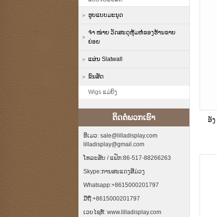
ຮູບແບບມະນຸດ
ຈຳ ໜ່າຍ ວັດສະດຸຫຸ້ມຫໍ່ຂອງຮ້ານຂາຍ
ຍ່ອຍ
ແຜ່ນ Slatwall
ຂົນສັດ
Wigs ແມ່ຍິງ
ຕິດ​ຕໍ່​ພວກ​ເຮົາ
ອັ
ອີເມວ: sale@lilladisplay.com
lilladisplay@gmail.com
ໂທລະສັບ / ແຟັກ:86-517-88266263
Skype:ການສະແດງສີມ່ວງ
Whatsapp:+8615000201797
ມືຖື:+8615000201797
ເວບໄຊທ໌: www.lilladisplay.com