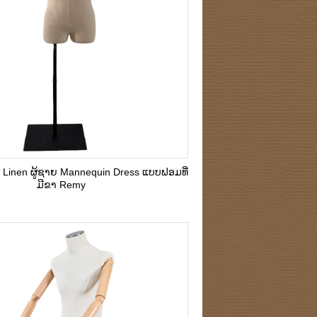
p Linen ຜູ້ຊາຍ Mannequin Dress ແບບຟອມທີ່
ມີຂາ Remy