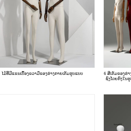
ໄມ້ທີ່ມີແຂນເບື້ອງຂວາມືຂອງຮ່າງກາຍເຕັມຮູບແບບ
6 ສີເຕັມຂອງຮ່າງ
ຊົງໂດຍກົງໃນຮ