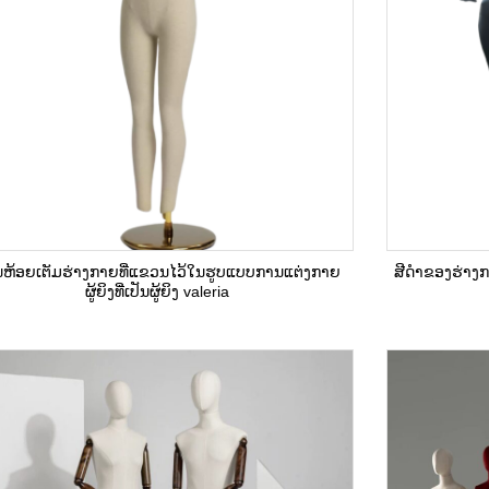
ຫ້ອຍເຕັມຮ່າງກາຍທີ່ແຂວນໄວ້ໃນຮູບແບບການແຕ່ງກາຍ
ສີດໍາຂອງຮ່າງກ
ຜູ້ຍິງທີ່ເປັນຜູ້ຍິງ valeria