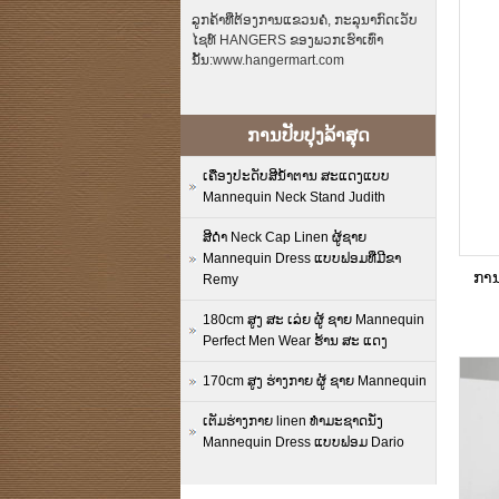
ລູກຄ້າທີ່ຕ້ອງການແຂວນຄໍ, ກະລຸນາກົດເວັບ
ໄຊທ໌ HANGERS ຂອງພວກເຮົາເທົ່າ
ນັ້ນ:www.hangermart.com
ການປັບປຸງລ້າສຸດ
ເຄື່ອງປະດັບສີນ້ຳຕານ ສະແດງແບບ
Mannequin Neck Stand Judith
ສີດໍາ Neck Cap Linen ຜູ້ຊາຍ
Mannequin Dress ແບບຟອມທີ່ມີຂາ
ການ
Remy
180cm ສູງ ສະ ເລ່ຍ ຜູ້ ຊາຍ Mannequin
Perfect Men Wear ຮ້ານ ສະ ແດງ
170cm ສູງ ຮ່າງກາຍ ຜູ້ ຊາຍ Mannequin
ເຕັມຮ່າງກາຍ linen ທໍາມະຊາດນັ່ງ
Mannequin Dress ແບບຟອມ Dario