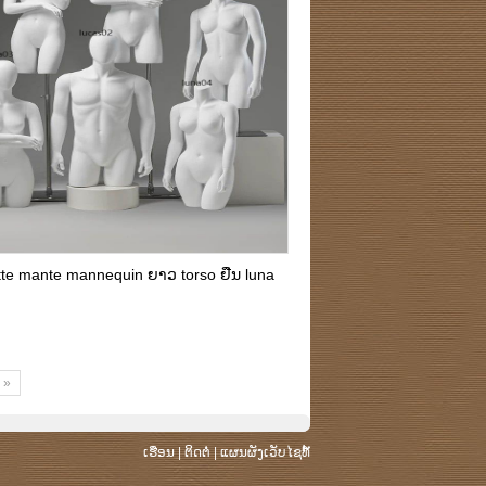
tte mante mannequin ຍາວ torso ຢືນ luna
 »
ເຮືອນ
|
ຕິດຕໍ່
|
ແຜນຜັງເວັບໄຊທ໌້