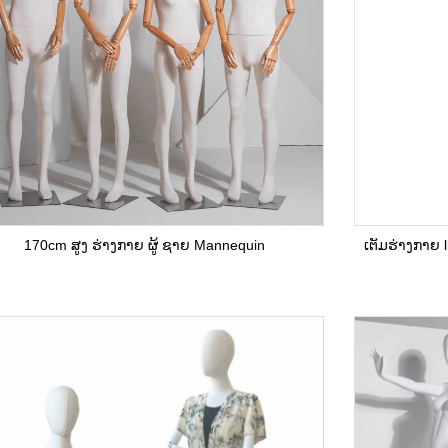
170cm ສູງ ຮ່າງກາຍ ຜູ້ ຊາຍ Mannequin
ເຕັມຮ່າງກາຍ 