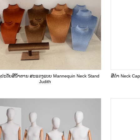
ອງປະດັບສີນ້ຳຕານ ສະແດງແບບ Mannequin Neck Stand
ສີດໍາ Neck Ca
Judith