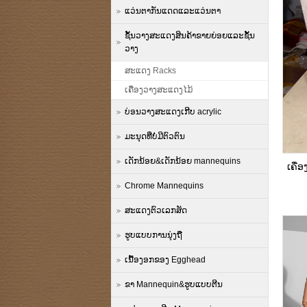
ແວ່ນຕາກັນແດດແລະແວ່ນຕາ
ຊັ້ນວາງສະແດງສິນຄ້າຂາຍຍ່ອຍແລະຊັ້ນ
ວາງ
ສະແດງ Racks
ເຄື່ອງວາງສະແດງໄມ້
ບ່ອນວາງສະແດງເກີບ acrylic
ມະນຸດທີ່ບໍ່ມີຕົວຕົນ
ເດັກນ້ອຍ&ເດັກນ້ອຍ mannequins
ເຄື່
Chrome Mannequins
ສະແດງຕົວເລກສັດ
ຮູບແບບການນຸ່ງຖື
ເນື້ອງອກຂອງ Egghead
ຂາ Mannequin&ຮູບແບບຕີນ