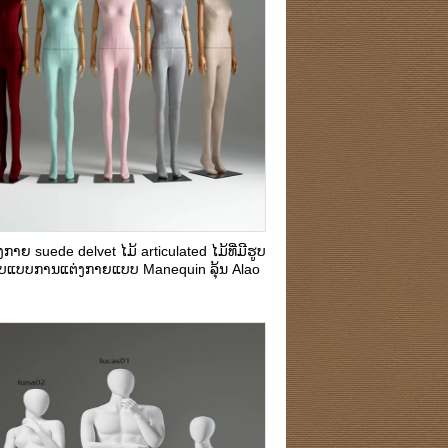
ກາຍ suede delvet ໄມ້ articulated ໄມ້ທີ່ມີຮູບ
ູບແບບການແຕ່ງກາຍແບບ Manequin ລຸ້ນ Alao