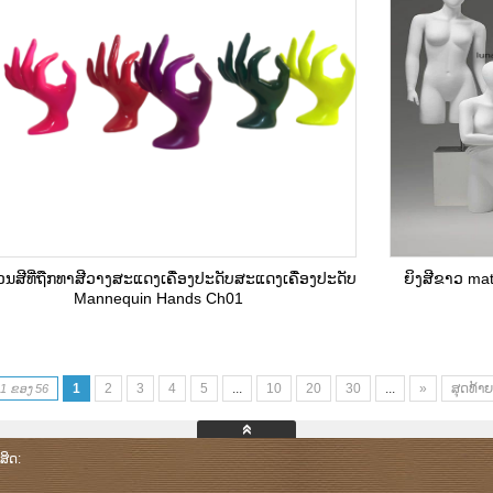
ນສີທີ່ຖືກທາສີວາງສະແດງເຄື່ອງປະດັບສະແດງເຄື່ອງປະດັບ
ຍິງສີຂາວ ma
Mannequin Hands Ch01
1
2
3
4
5
...
10
20
30
...
»
ສຸດທ້າຍ
 1 ຂອງ 56
ສິດ: