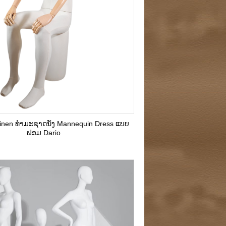
linen ທໍາມະຊາດນັ່ງ Mannequin Dress ແບບ
ຟອມ Dario