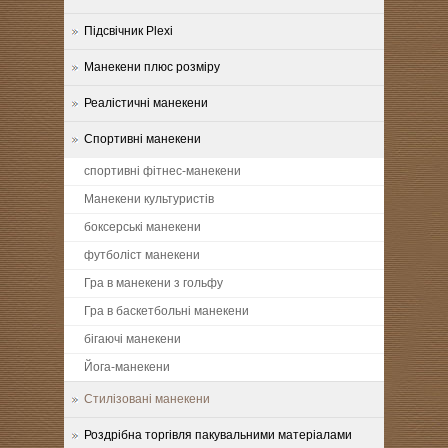
Підсвічник Plexi
Манекени плюс розміру
Реалістичні манекени
Спортивні манекени
спортивні фітнес-манекени
Манекени культуристів
боксерські манекени
футболіст манекени
Гра в манекени з гольфу
Гра в баскетбольні манекени
бігаючі манекени
Йога-манекени
Стилізовані манекени
Роздрібна торгівля пакувальними матеріалами