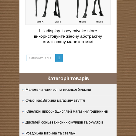
Lilladisplay-issey miyake store
використовуйте жіночу абстрактну
стилізовану манекен мімі
1
Сторінка 1 з 1
Категорії товарів
Манекени нижньої та нижньої білизни
Сумочка&Вітрина магазину взуття
Ювелірні вироби&Дисплей магазину годинників
Дисплей сонцезахисних окулярів та окулярів
Роздрібна вітрина та стелаж