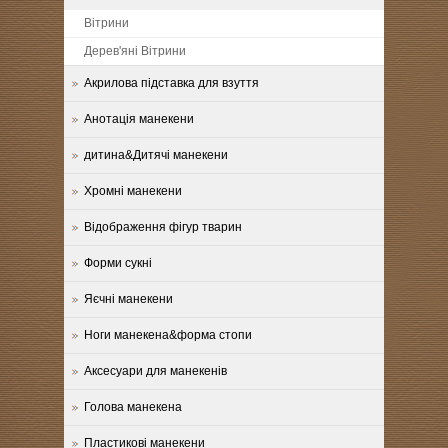
Вітрини
Дерев'яні Вітрини
Акрилова підставка для взуття
Анотація манекени
дитина&Дитячі манекени
Хромні манекени
Відображення фігур тварин
Форми сукні
Яєчні манекени
Ноги манекена&форма стопи
Аксесуари для манекенів
Голова манекена
Пластикові манекени