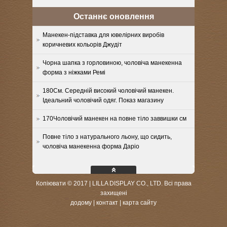
Останнє оновлення
Манекен-підставка для ювелірних виробів
коричневих кольорів Джудіт
Чорна шапка з горловиною, чоловіча манекенна
форма з ніжками Ремі
180См. Середній високий чоловічий манекен.
Ідеальний чоловічий одяг. Показ магазину
170Чоловічий манекен на повне тіло заввишки см
Повне тіло з натурального льону, що сидить,
чоловіча манекенна форма Даріо
Копіювати © 2017 | LILLA DISPLAY CO., LTD. Всі права
захищені
додому
|
контакт
|
карта сайту