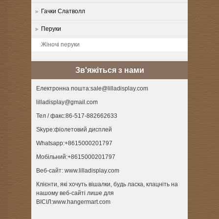
Гачки Слатволл
Перуки
Жіночі перуки
Зв'яжіться з нами
Електронна пошта:sale@lilladisplay.com
lilladisplay@gmail.com
Тел / факс:86-517-882662633
Skype:фіолетовий дисплей
Whatsapp:+8615000201797
Мобільний:+8615000201797
Веб-сайт: www.lilladisplay.com
Клієнти, які хочуть вішалки, будь ласка, клацніть на
нашому веб-сайті лише для
ВІСІЛ:www.hangermart.com