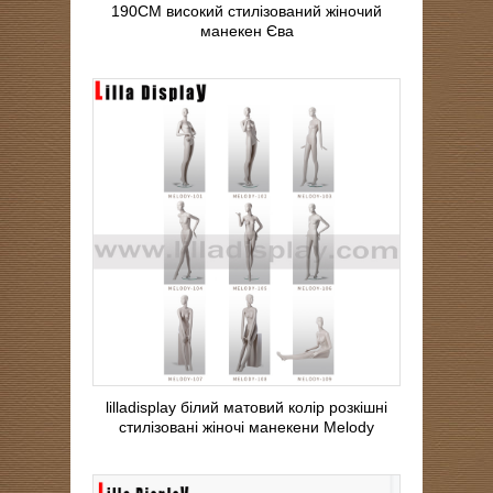
190CM високий стилізований жіночий
манекен Єва
lilladisplay білий матовий колір розкішні
стилізовані жіночі манекени Melody