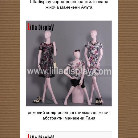
Lilladisplay чорна розкішна стилізована
жіноча манекени Альта
рожевий колір розкішні стилізовані жіночі
абстрактні манекени Таня