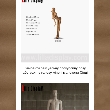
Замовити сексуальну спокусливу позу
абстрактну голову жіночі манекени Сінді