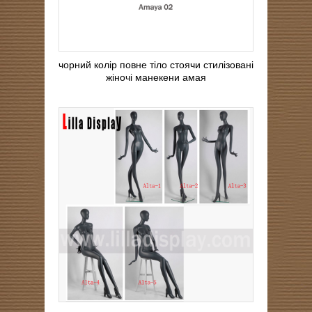
чорний колір повне тіло стоячи стилізовані
жіночі манекени амая