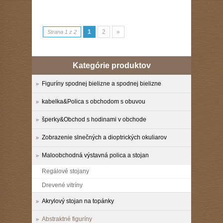
1
2
»
Strana 1 z 2
Kategórie produktov
Figuríny spodnej bielizne a spodnej bielizne
kabelka&Polica s obchodom s obuvou
šperky&Obchod s hodinami v obchode
Zobrazenie slnečných a dioptrických okuliarov
Maloobchodná výstavná polica a stojan
Regálové stojany
Drevené vitríny
Akrylový stojan na topánky
Abstraktné figuríny