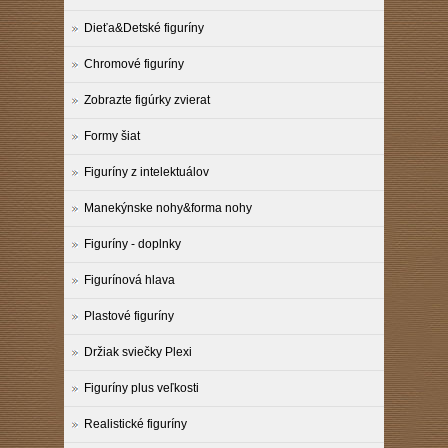
Dieťa&Detské figuríny
Chromové figuríny
Zobrazte figúrky zvierat
Formy šiat
Figuríny z intelektuálov
Manekýnske nohy&forma nohy
Figuríny - doplnky
Figurínová hlava
Plastové figuríny
Držiak sviečky Plexi
Figuríny plus veľkosti
Realistické figuríny