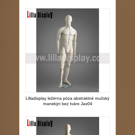
Lilladisplay ležérna póza abstraktné mužský
manekýn bez tváre Jax04