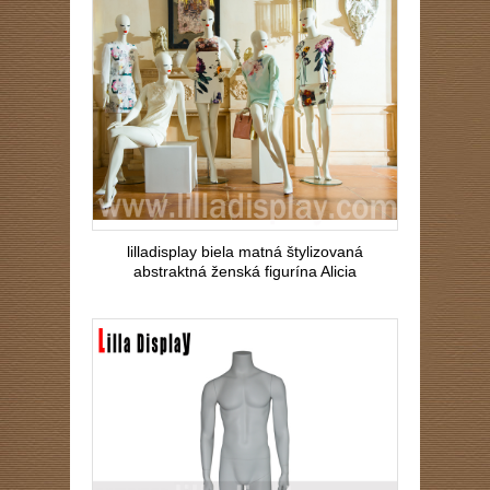
lilladisplay biela matná štylizovaná
abstraktná ženská figurína Alicia