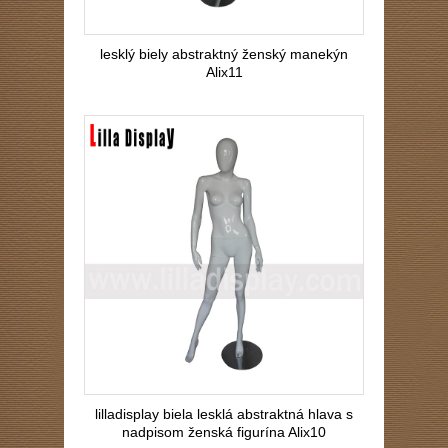
lesklý biely abstraktný ženský manekýn
Alix11
lilladisplay biela lesklá abstraktná hlava s
nadpisom ženská figurína Alix10