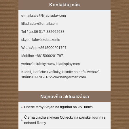
Kontaktuj nás
e-mail:sale@lilladisplay.com
lilladisplay@gmail.com
Tel / fax:86-517-882662633
skype:fialové zobrazenie
WhatsApp:+8615000201797
Mobilné:+8615000201797
webové stránky: www.lilladisplay.com
Klienti, ktorí chcú vešiaky, kliknite na našu webovú
stránku HANGERS:www.hangermart.com
Najnovšia aktualizácia
Hnedé farby Stojan na figurínu na krk Judith
Čierna čiapka s krkom Obliečky na pánske figuríny s
nohami Remy