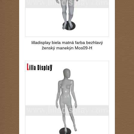
lilladisplay biela matná farba bezhlavý
ženský manekýn Mos09-H