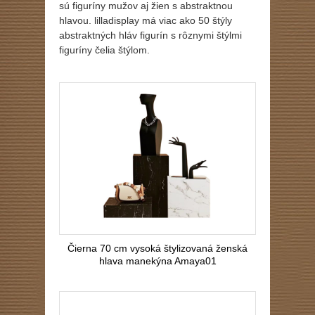
sú figuríny mužov aj žien s abstraktnou
hlavou. lilladisplay má viac ako 50 štýly
abstraktných hláv figurín s rôznymi štýlmi
figuríny čelia štýlom.
Čierna 70 cm vysoká štylizovaná ženská
hlava manekýna Amaya01