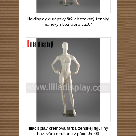
lilaldisplay európsky štýl abstraktný ženský
manekýn bez tváre Jax04
lilladisplay krémová farba ženskej figuríny
bez tváre s rukami v páse Jax03