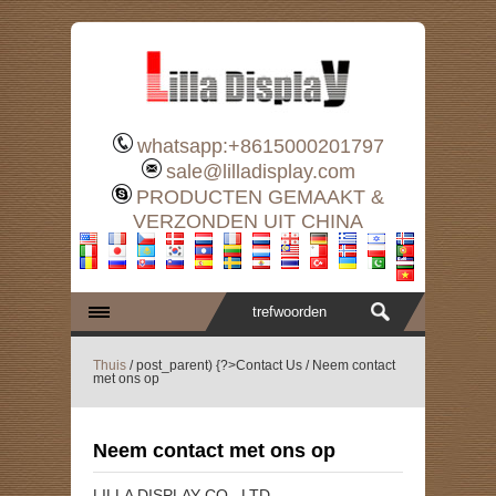
whatsapp:+8615000201797
sale@lilladisplay.com
PRODUCTEN GEMAAKT &
VERZONDEN UIT CHINA
Thuis
/
post_parent) {?
>Contact Us
/
Neem contact
met ons op
Neem contact met ons op
LILLA DISPLAY CO., LTD