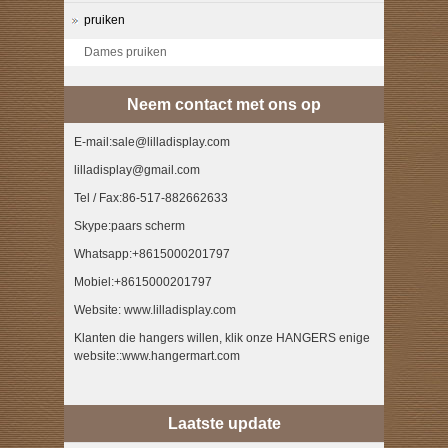
pruiken
Dames pruiken
Neem contact met ons op
E-mail:sale@lilladisplay.com
lilladisplay@gmail.com
Tel / Fax:86-517-882662633
Skype:paars scherm
Whatsapp:+8615000201797
Mobiel:+8615000201797
Website: www.lilladisplay.com
Klanten die hangers willen, klik onze HANGERS enige
website::www.hangermart.com
Laatste update