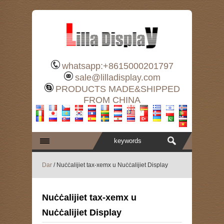
whatsapp:+8615000201797
sale@lilladisplay.com
PRODUCTS MADE&SHIPPED
FROM CHINA
Dar
/ Nuċċalijiet tax-xemx u Nuċċalijiet Display
Nuċċalijiet tax-xemx u
Nuċċalijiet Display