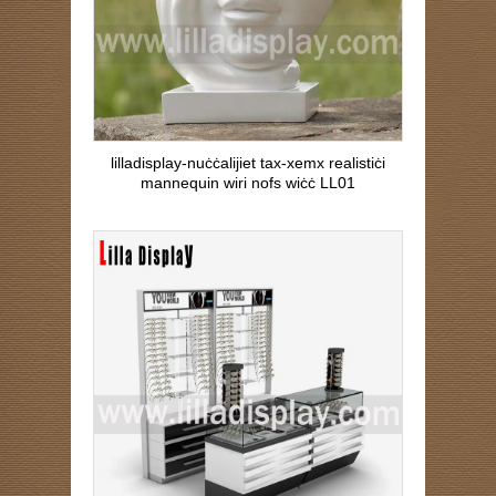
lilladisplay-nuċċalijiet tax-xemx realistiċi
mannequin wiri nofs wiċċ LL01