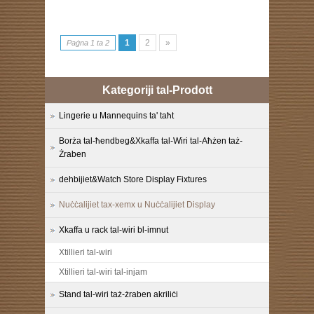
1
2
»
Paġna 1 ta 2
Kategoriji tal-Prodott
Lingerie u Mannequins ta' taħt
Borża tal-ħendbeg&Xkaffa tal-Wiri tal-Aħżen taż-
Żraben
dehbijiet&Watch Store Display Fixtures
Nuċċalijiet tax-xemx u Nuċċalijiet Display
Xkaffa u rack tal-wiri bl-imnut
Xtillieri tal-wiri
Xtillieri tal-wiri tal-injam
Stand tal-wiri taż-żraben akriliċi