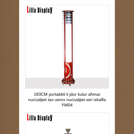
183CM portabbli li jdur kulur aħmar
nuċċalijiet tax-xemx nuċċalijiet wiri ixkaffa
YW04