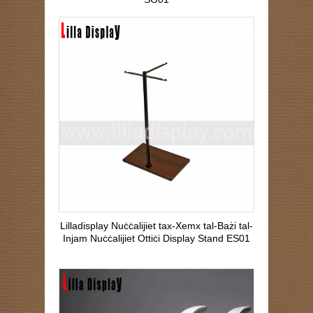
Lilladisplay Nuċċalijiet tax-Xemx tal-Bażi tal-
Injam Nuċċalijiet Ottiċi Display Stand ES01