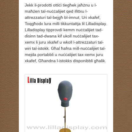
Jekk il-prodotti ottiċi tiegħek jaħżnu u l-
maħżen tal-nuċċalijiet qed ifittxu l-
attrezzaturi tal-bejgħ bl-imnut, Uri xkafef,
Toqgħodx lura milli tikkuntattja lil Lilladisplay.
Lilladisplay tipprovdi kemm nuċċalijiet tad-
disinn tad-dwana kif ukoll nuċċalijiet tax-
xemx li juru xkafef u wkoll l-attrezzaturi tal-
wiri tal-istokk. Għal ħafna mill-nuċċalijiet tal-
mejda portabbli u nuċċalijiet tax-xemx juru
xkafef, Għandna l-istokks disponibbli għalik.