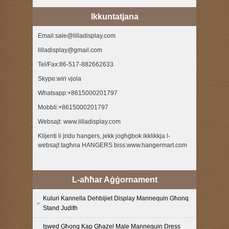
Ikkuntatjana
Email:sale@lilladisplay.com
lilladisplay@gmail.com
Tel/Fax:86-517-882662633
Skype:wiri vjola
Whatsapp:+8615000201797
Mobbli:+8615000201797
Websajt: www.lilladisplay.com
Klijenti li jridu hangers, jekk jogħġbok ikklikkja l-
websajt tagħna HANGERS biss:www.hangermart.com
L-aħħar Aġġornament
Kuluri Kannella Dehbijiet Display Mannequin Għonq
Stand Judith
Iswed Għonq Kap Għażel Male Mannequin Dress