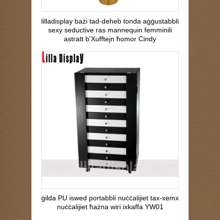
lilladisplay bażi tad-deheb tonda aġġustabbli
sexy seductive ras mannequin femminili
astratt b'Xufftejn ħomor Cindy
ġilda PU iswed portabbli nuċċalijiet tax-xemx
nuċċalijiet ħażna wiri ixkaffa YW01