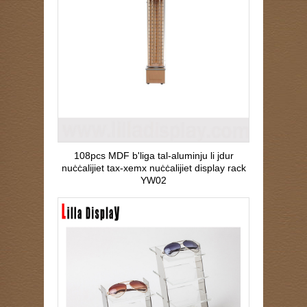
108pcs MDF b'liga tal-aluminju li jdur
nuċċalijiet tax-xemx nuċċalijiet display rack
YW02