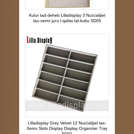
Kulur tad-deheb Lilladisplay 3 Nuċċalijiet
tax-xemx juru l-qafas tal-kubu SD05
Lilladisplay Grey Velvet 12 Nuċċalijiet tax-
Xemx Slots Display Display Organzier Tray
SG01