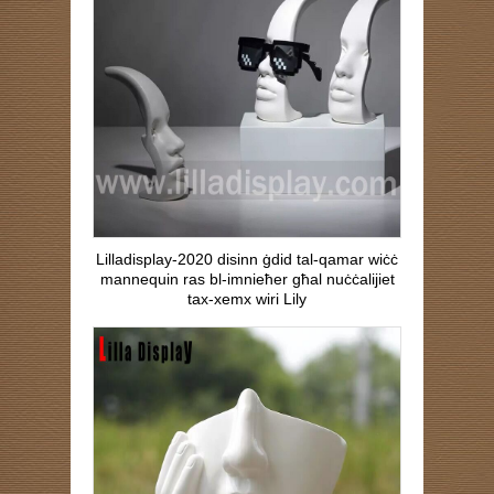
Lilladisplay-2020 disinn ġdid tal-qamar wiċċ
mannequin ras bl-imnieħer għal nuċċalijiet
tax-xemx wiri Lily