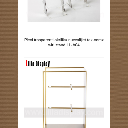
Plexi trasparenti akriliku nuċċalijiet tax-xemx
wiri stand LL-A04