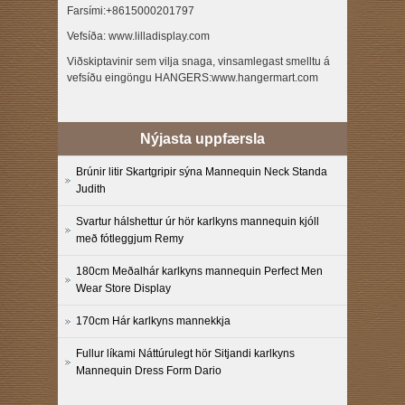
Farsími:+8615000201797
Vefsíða: www.lilladisplay.com
Viðskiptavinir sem vilja snaga, vinsamlegast smelltu á
vefsíðu eingöngu HANGERS:www.hangermart.com
Nýjasta uppfærsla
Brúnir litir Skartgripir sýna Mannequin Neck Standa
Judith
Svartur hálshettur úr hör karlkyns mannequin kjóll
með fótleggjum Remy
180cm Meðalhár karlkyns mannequin Perfect Men
Wear Store Display
170cm Hár karlkyns mannekkja
Fullur líkami Náttúrulegt hör Sitjandi karlkyns
Mannequin Dress Form Dario