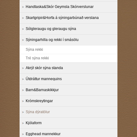
Handtaska&Skór Geymsla Skórverslunar
Skartgripir&Horfa á sýningarbúnað verslana
Sólgleraugu og gleraugu sýna
Sýningarhilla og rekki í smásölu
Sýna rekki
Tré sýna rekki
Akrýl skór sýna standa
Útdráttur mannequins
Barn&Barnaskikkjur
Krómskreytingar
Sýna dýratölur
Kjólaform
Egghead mannekkur