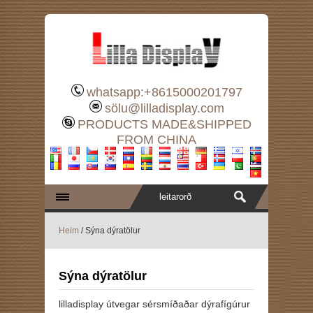
whatsapp:+8615000201797
sölu@lilladisplay.com
PRODUCTS MADE&SHIPPED
FROM CHINA
Heim
/ Sýna dýratölur
Sýna dýratölur
lilladisplay útvegar sérsmíðaðar dýrafígúrur