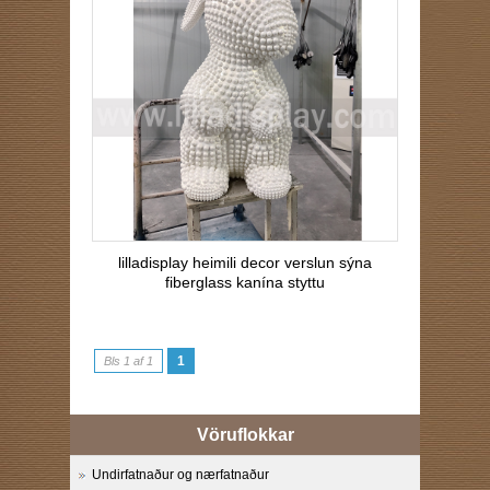
lilladisplay heimili decor verslun sýna
fiberglass kanína styttu
1
Bls 1 af 1
Vöruflokkar
Undirfatnaður og nærfatnaður