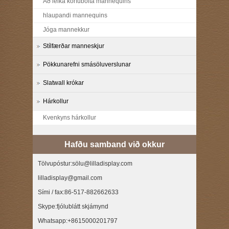
Að leika körfubolta mannequins
hlaupandi mannequins
Jóga mannekkur
Stílfærðar manneskjur
Pökkunarefni smásöluverslunar
Slatwall krókar
Hárkollur
Kvenkyns hárkollur
Hafðu samband við okkur
Tölvupóstur:sölu@lilladisplay.com
lilladisplay@gmail.com
Sími / fax:86-517-882662633
Skype:fjólublátt skjámynd
Whatsapp:+8615000201797