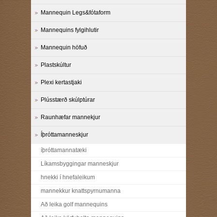
Mannequin Legs&fótaform
Mannequins fylgihlutir
Mannequin höfuð
Plastskúltur
Plexi kertastjaki
Plússtærð skúlptúrar
Raunhæfar mannekjur
Íþróttamanneskjur
íþróttamannatæki
Líkamsbyggingar manneskjur
hnekki í hnefaleikum
mannekkur knattspyrnumanna
Að leika golf mannequins