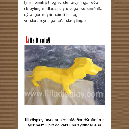
fyrir heimili þitt og verslunarsýningar eða
skreytingar. lilladisplay útvegar sérsmíðaðar
dýrafígúrur fyrir heimili þitt og
verslunarsýningar eða skreytingar.
lilladisplay útvegar sérsmíðaðar dýrafígúrur
fyrir heimili þitt og verslunarsýningar eða