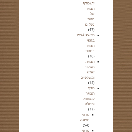
יד&מדף
תצוגה
של
חנות
נעליים
(47)
תכשיט&צפו
בגופי
תצוגה
בחנות
(76)
תצוגת
משקפי
שמש
ומשקפיים
(14)
מדף
תצוגה
קמעונאי
ומתלה
(77)
מדפי
תצוגה
(54)
מדפי