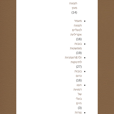
תצוגה
מעץ
(14)
מעמד
תצוגה
לנעליים
אקריליות
(16)
בובות
מופשטות
(19)
יֶלֶד&דוגמניות
לתינוקות
(27)
בובות
כרום
(16)
הצג
דמויות
של
בעלי
חיים
(3)
צורות