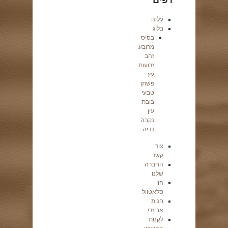
דפים
עלינו
בלוג
בסיס
מרובע
זהב
זרועות
עץ
פשתן
טבעי
בובת
עין
נקבה
נדיה
צור
קשר
החברה
שלנו
הוו
סלאטוול
חנות
אביזרי
לִקְנוֹת