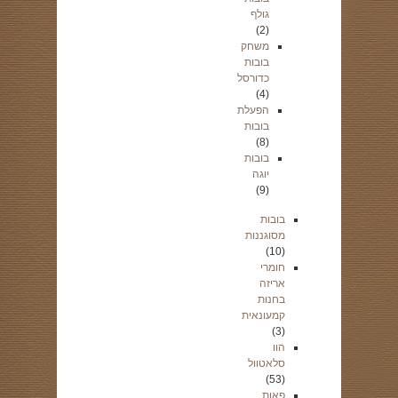
גולף
(2)
משחק
בובות
כדורסל
(4)
הפעלת
בובות
(8)
בובות
יוגה
(9)
בובות
מסוגננות
(10)
חומרי
אריזה
בחנות
קמעונאית
(3)
הוו
סלאטוול
(53)
פאות