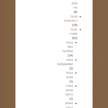
פלוס
סייז
(8)
בובות
ריאליסטיות
(19)
בובות
ספורט
(52)
בובות
כושר
אתלטיות
(14)
בובות
bodybuilder
(2)
בובות
אגרוף
(1)
בובות
שחקני
כדורגל
(1)
משחק
בובות