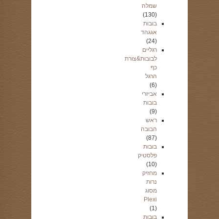
שמלה
(130)
בובות
אגגהד
(24)
רגליים
לבובות&צורת
כף
הרגל
(6)
אביזרי
בובות
(9)
ראש
הבובה
(87)
בובות
פלסטיק
(10)
מחזיק
נרות
מסוג
Plexi
(1)
בובות