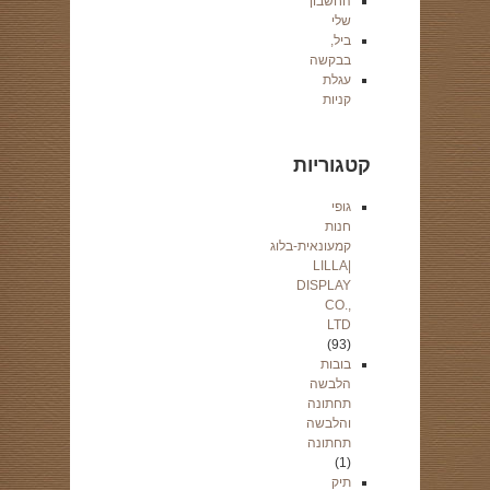
החשבון
שלי
ביל,
בבקשה
עגלת
קניות
קטגוריות
גופי
חנות
קמעונאית-בלוג
|LILLA
DISPLAY
CO.,
LTD
(93)
בובות
הלבשה
תחתונה
והלבשה
תחתונה
(1)
תיק