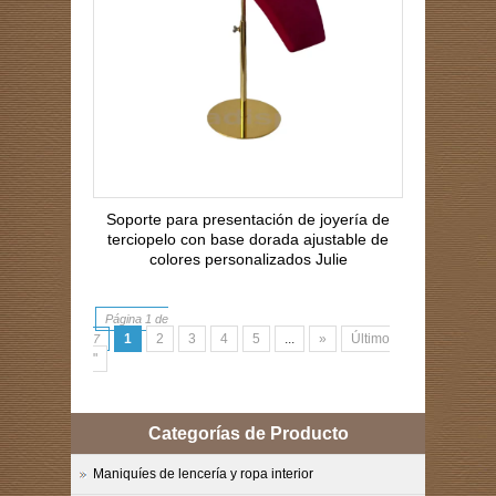
Soporte para presentación de joyería de
terciopelo con base dorada ajustable de
colores personalizados Julie
Página 1 de
1
2
3
4
5
...
»
Último
7
"
Categorías de Producto
Maniquíes de lencería y ropa interior