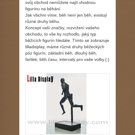
svůj obchod nemůžete najít vhodnou
figurínu na běhání.
Jak všichni víme, běh není jen běh, existují
různé druhy běhu.
Koncept vaší značky, rozvržení vašeho
obchodu, to vše by rozhodlo, jaký typ
běžících figurín hledáte. Tímto se zobrazuje
lilladisplay, máme různé druhy běžeckých
póz figurín, základní běh, dlouhý běh,
fartlek, běh času, intervaly pro vaše volby.{:}