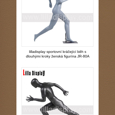
lilladisplay sportovní kráčející běh s
dlouhými kroky ženská figurína JR-80A