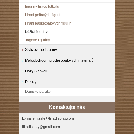
figuríny hráče fotbalu
Hraní golfových figurín
Hraní basketbalových figurín
běžící figuríny
Jógové figuríny
Stylizované figuríny
Maloobchodní prodej obalových materiálů
Háky Slatwall
Paruky
Dámské paruky
Kontaktujte nás
E-mailem:sale@lilladisplay.com
lilladisplay@gmail.com