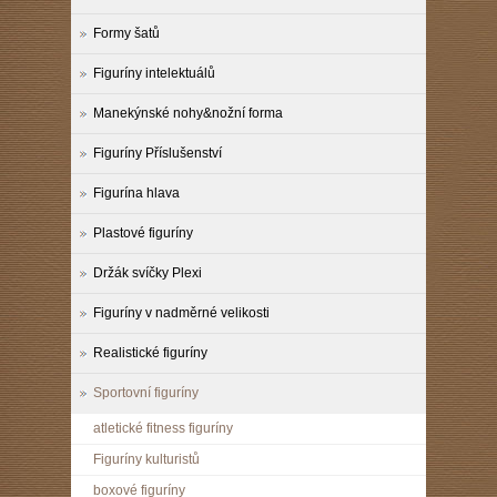
Formy šatů
Figuríny intelektuálů
Manekýnské nohy&nožní forma
Figuríny Příslušenství
Figurína hlava
Plastové figuríny
Držák svíčky Plexi
Figuríny v nadměrné velikosti
Realistické figuríny
Sportovní figuríny
atletické fitness figuríny
Figuríny kulturistů
boxové figuríny