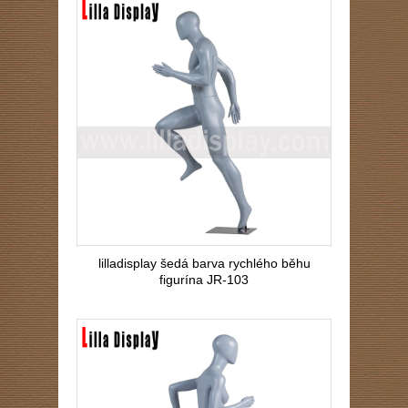
lilladisplay šedá barva rychlého běhu
figurína JR-103