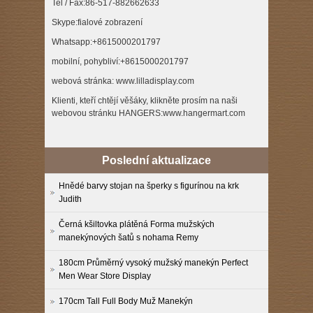
Tel / Fax:86-517-882662633
Skype:fialové zobrazení
Whatsapp:+8615000201797
mobilní, pohybliví:+8615000201797
webová stránka: www.lilladisplay.com
Klienti, kteří chtějí věšáky, klikněte prosím na naši
webovou stránku HANGERS:www.hangermart.com
Poslední aktualizace
Hnědé barvy stojan na šperky s figurínou na krk
Judith
Černá kšiltovka plátěná Forma mužských
manekýnových šatů s nohama Remy
180cm Průměrný vysoký mužský manekýn Perfect
Men Wear Store Display
170cm Tall Full Body Muž Manekýn