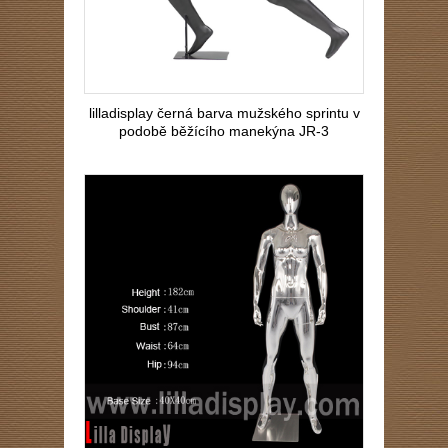
lilladisplay černá barva mužského sprintu v
podobě běžícího manekýna JR-3