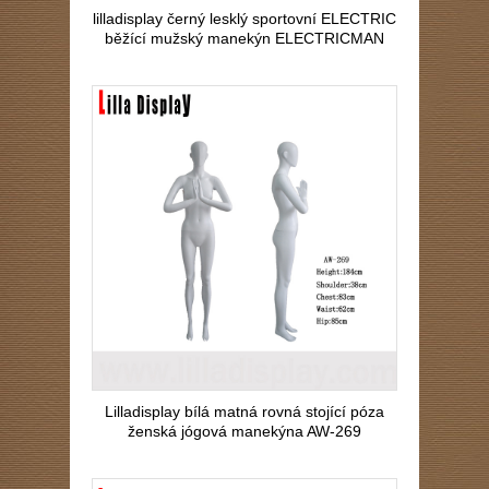
lilladisplay černý lesklý sportovní ELECTRIC
běžící mužský manekýn ELECTRICMAN
Lilladisplay bílá matná rovná stojící póza
ženská jógová manekýna AW-269