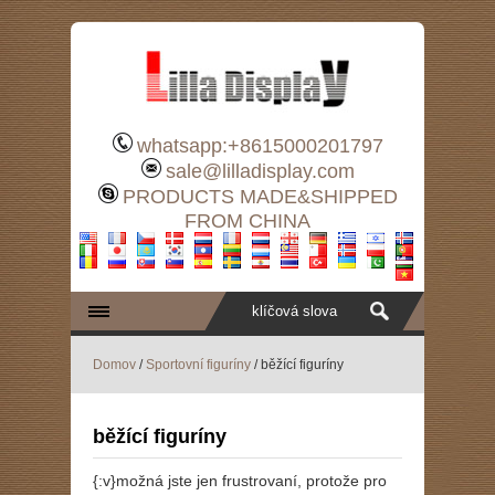
whatsapp:+8615000201797
sale@lilladisplay.com
PRODUCTS MADE&SHIPPED
FROM CHINA
Domov
/
Sportovní figuríny
/ běžící figuríny
běžící figuríny
{:v}možná jste jen frustrovaní, protože pro