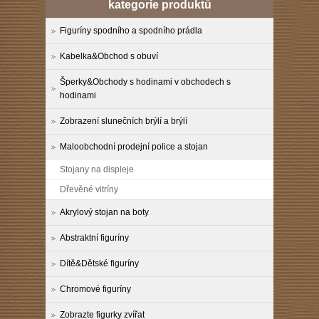
kategorie produktů
Figuríny spodního a spodního prádla
Kabelka&Obchod s obuví
Šperky&Obchody s hodinami v obchodech s
hodinami
Zobrazení slunečních brýlí a brýlí
Maloobchodní prodejní police a stojan
Stojany na displeje
Dřevěné vitríny
Akrylový stojan na boty
Abstraktní figuríny
Dítě&Dětské figuríny
Chromové figuríny
Zobrazte figurky zvířat