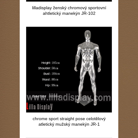
lilladisplay ženský chromový sportovní
ahtletický manekýn JR-102
chrome sport straight pose celotělový
atletický mužský manekýn JR-1